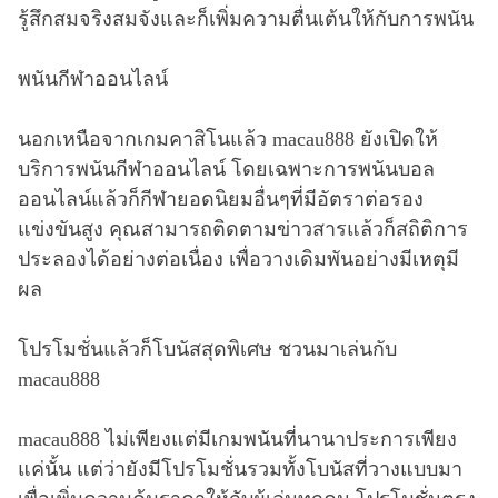
รู้สึกสมจริงสมจังและก็เพิ่มความตื่นเต้นให้กับการพนัน
พนันกีฬาออนไลน์
นอกเหนือจากเกมคาสิโนแล้ว macau888 ยังเปิดให้
บริการพนันกีฬาออนไลน์ โดยเฉพาะการพนันบอล
ออนไลน์แล้วก็กีฬายอดนิยมอื่นๆที่มีอัตราต่อรอง
แข่งขันสูง คุณสามารถติดตามข่าวสารแล้วก็สถิติการ
ประลองได้อย่างต่อเนื่อง เพื่อวางเดิมพันอย่างมีเหตุมี
ผล
โปรโมชั่นแล้วก็โบนัสสุดพิเศษ ชวนมาเล่นกับ
macau888
macau888 ไม่เพียงแต่มีเกมพนันที่นานาประการเพียง
แค่นั้น แต่ว่ายังมีโปรโมชั่นรวมทั้งโบนัสที่วางแบบมา