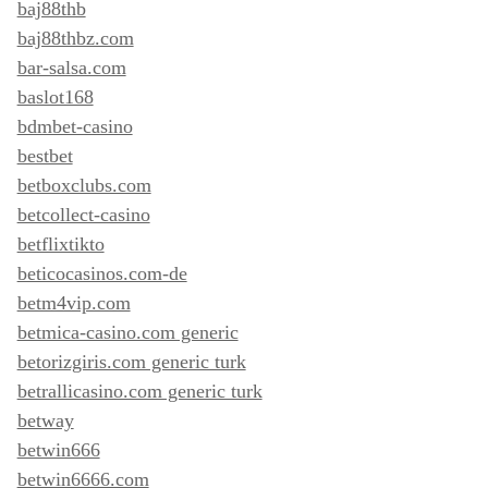
baj88thb
baj88thbz.com
bar-salsa.com
baslot168
bdmbet-casino
bestbet
betboxclubs.com
betcollect-casino
betflixtikto
beticocasinos.com-de
betm4vip.com
betmica-casino.com generic
betorizgiris.com generic turk
betrallicasino.com generic turk
betway
betwin666
betwin6666.com