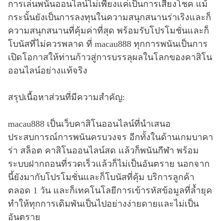
การเล่นพนันออนไลน์ไม่เพียงแค่เป็นการเสี่ยงโชค แม้
กระนั้นยังเป็นการลงทุนในความสนุกสนานร่าเริงและก็
ความสนุกสนานที่คุ้มค่าที่สุด พร้อมรับโปรโมชั่นและก็
โบนัสที่ไม่ควรพลาด ที่ macau888 ทุกการพนันเป็นการ
เปิดโอกาสให้ท่านก้าวสู่การบรรลุผลในโลกของคาสิโน
ออนไลน์อย่างแท้จริง
สรุปเนื้อหาส่วนที่มีความสำคัญ:
macau888 เป็นเว็บคาสิโนออนไลน์ที่นำเสนอ
ประสบการณ์การพนันครบวงจร อีกทั้งในด้านเกมบาคา
ร่า สล็อต คาสิโนออนไลน์สด แล้วก็พนันกีฬา พร้อม
ระบบฝากถอนที่รวดเร็วแล้วก็ไม่เป็นอันตราย นอกจาก
นี้ยังมากับโปรโมชั่นและก็โบนัสที่คุ้ม บริการลูกค้า
ตลอด 1 วัน และก็เทคโนโลยีการเข้ารหัสข้อมูลที่ล้ำยุค
ทำให้ทุกการเดิมพันเป็นไปอย่างง่ายดายและไม่เป็น
อันตราย