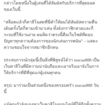
กล่าวโดยหนึ่งในผู้เล่นที่ได้สัมผัสกับบริการที่สุดยอด
ของเว็บนี้
“สล็อตแล้วก็คาสิโนสดที่นี่ทำให้ผมได้สัมผัสความตื่น
เต้นครั้งใดก็ตามเข้ามาเล่น ทั้งยังกราฟิกสวยและก็
ระบบที่ใช้งานง่าย ผมคิดว่าตรงนี้คือเว็บไซต์ที่ตอบ
ปัญหาทุกความต้องการของนักเล่นการพนัน” – แสดง
ความชอบใจจากสมาชิกอีกคน
ประสบการณ์กลุ่มนี้เป็นสิ่งที่พิสูจน์ได้ว่า macau888 เป็น
เว็บคาสิโนที่มีความน่านับถือและเอาจริงเอาจังในการ
ให้บริการที่ดีที่สุดแก่ผู้เล่นทุกคน
สรุป: มาร่วมเป็นส่วนหนึ่งของครอบครัว macau888 วัน
นี้
แม้คุณกำลังมองหาเว็บคาสิโนออนไลน์ที่ให้อีกทั้งความ