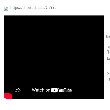
https://shorturl.asia/CiYrc
แ
น
h
ะ
แ
ไ
น
เ
ว
เ
h
รื่
อ
ง