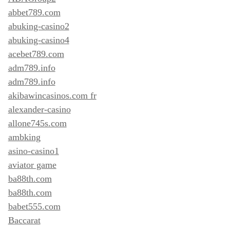
abbet789.com
abuking-casino2
abuking-casino4
acebet789.com
adm789.info
adm789.info
akibawincasinos.com fr
alexander-casino
allone745s.com
ambking
asino-casino1
aviator game
ba88th.com
ba88th.com
babet555.com
Baccarat