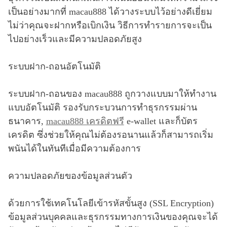
เป็นอย่างมากที่ macau888 ได้วางระบบไว้อย่างดีเยี่ยม
ไม่ว่าคุณจะฝากหรือเบิกเงิน วิธีการทำรายการจะเป็น
ไปอย่างเร็วและมีความปลอดภัยสูง
ระบบฝาก-ถอนอัตโนมัติ
ระบบฝาก-ถอนของ macau888 ถูกวางแบบมาให้ทำงาน
แบบอัตโนมัติ รองรับกระบวนการทำธุรกรรมผ่าน
ธนาคาร,
macau888 เครดิตฟรี
e-wallet และก็บัตร
เครดิต ซึ่งช่วยให้คุณไม่ต้องรอนานแล้วก็สามารถเริ่ม
พนันได้ในทันทีเมื่อมีความต้องการ
ความปลอดภัยของข้อมูลส่วนตัว
ด้วยการใช้เทคโนโลยีเข้ารหัสขั้นสูง (SSL Encryption)
ข้อมูลส่วนบุคคลและธุรกรรมทางการเงินของคุณจะได้