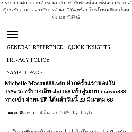
บรรยากาศเป็นส่วนตัว ทำผมสบายๆ กับช่างมืออาชีพจากประเทศ
ญี่ปุ่น รับส่วนลดค่าบริการทำผม 20% พร้อมโปรโมชั่นพิเศษย้อม
ผม zen 海老蔵
GENERAL REFERENCE · QUICK INSIGHTS
PRIVACY POLICY
SAMPLE PAGE
Macau888 เปิดให้ล่าขุมทรัพย์ฟาโรห์ Top 93 by
Michelle Macau888.win ฝากครั้งแรกของวัน
15% รองรับวอเล็ท slot168 เข้าสู่ระบบ macau888
ทางเข้า ล่าสมบัติ ได้แล้ววันนี้ 23 มีนาคม 68
macau888.win
4 มีนาคม 2025
by
Kayla