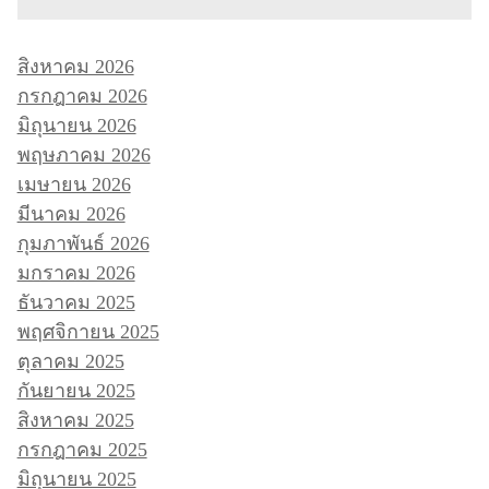
สิงหาคม 2026
กรกฎาคม 2026
มิถุนายน 2026
พฤษภาคม 2026
เมษายน 2026
มีนาคม 2026
กุมภาพันธ์ 2026
มกราคม 2026
ธันวาคม 2025
พฤศจิกายน 2025
ตุลาคม 2025
กันยายน 2025
สิงหาคม 2025
กรกฎาคม 2025
มิถุนายน 2025