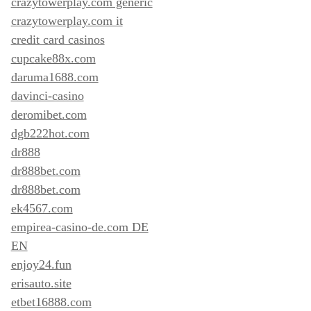
crazytowerplay.com generic
crazytowerplay.com it
credit card casinos
cupcake88x.com
daruma1688.com
davinci-casino
deromibet.com
dgb222hot.com
dr888
dr888bet.com
dr888bet.com
ek4567.com
empirea-casino-de.com DE
EN
enjoy24.fun
erisauto.site
etbet16888.com