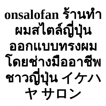
Skip
to
onsalofan ร้านทำ
content
ผมสไตล์ญี่ปุ่น
ออกแบบทรงผม
โดยช่างมืออาชีพ
ชาวญี่ปุ่น イケハ
ヤ サロン