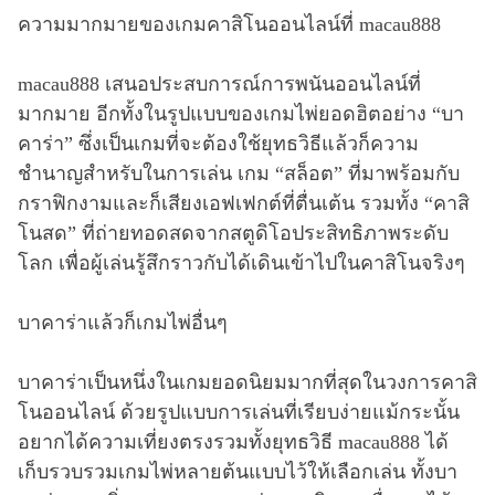
ความมากมายของเกมคาสิโนออนไลน์ที่ macau888
macau888 เสนอประสบการณ์การพนันออนไลน์ที่
มากมาย อีกทั้งในรูปแบบของเกมไพ่ยอดฮิตอย่าง “บา
คาร่า” ซึ่งเป็นเกมที่จะต้องใช้ยุทธวิธีแล้วก็ความ
ชำนาญสำหรับในการเล่น เกม “สล็อต” ที่มาพร้อมกับ
กราฟิกงามและก็เสียงเอฟเฟกต์ที่ตื่นเต้น รวมทั้ง “คาสิ
โนสด” ที่ถ่ายทอดสดจากสตูดิโอประสิทธิภาพระดับ
โลก เพื่อผู้เล่นรู้สึกราวกับได้เดินเข้าไปในคาสิโนจริงๆ
บาคาร่าแล้วก็เกมไพ่อื่นๆ
บาคาร่าเป็นหนึ่งในเกมยอดนิยมมากที่สุดในวงการคาสิ
โนออนไลน์ ด้วยรูปแบบการเล่นที่เรียบง่ายแม้กระนั้น
อยากได้ความเที่ยงตรงรวมทั้งยุทธวิธี macau888 ได้
เก็บรวบรวมเกมไพ่หลายต้นแบบไว้ให้เลือกเล่น ทั้งบา