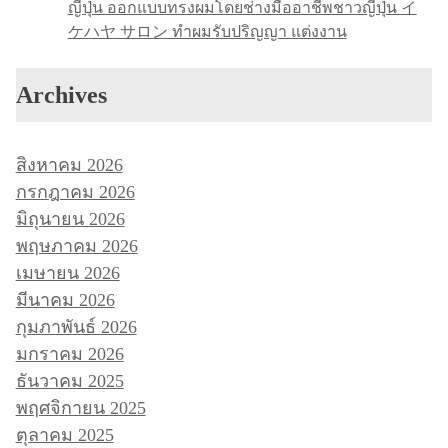
ญี่ปุ่น ออกแบบทรงผมโดยช่างมืออาชีพชาวญี่ปุ่น イ
ケハヤ サロン ทำผมรับปริญญา แต่งงาน
Archives
สิงหาคม 2026
กรกฎาคม 2026
มิถุนายน 2026
พฤษภาคม 2026
เมษายน 2026
มีนาคม 2026
กุมภาพันธ์ 2026
มกราคม 2026
ธันวาคม 2025
พฤศจิกายน 2025
ตุลาคม 2025