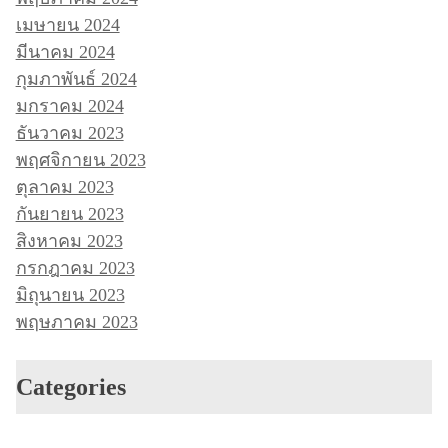
เมษายน 2024
มีนาคม 2024
กุมภาพันธ์ 2024
มกราคม 2024
ธันวาคม 2023
พฤศจิกายน 2023
ตุลาคม 2023
กันยายน 2023
สิงหาคม 2023
กรกฎาคม 2023
มิถุนายน 2023
พฤษภาคม 2023
Categories