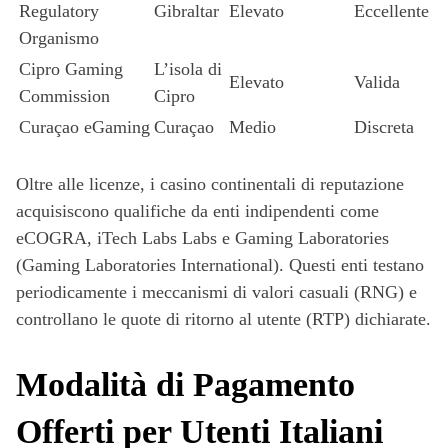
Regulatory
Gibraltar
Elevato
Eccellente
Organismo
Cipro Gaming
L’isola di
Elevato
Valida
Commission
Cipro
Curaçao eGaming
Curaçao
Medio
Discreta
Oltre alle licenze, i casino continentali di reputazione
acquisiscono qualifiche da enti indipendenti come
eCOGRA, iTech Labs Labs e Gaming Laboratories
(Gaming Laboratories International). Questi enti testano
periodicamente i meccanismi di valori casuali (RNG) e
controllano le quote di ritorno al utente (RTP) dichiarate.
Modalità di Pagamento
Offerti per Utenti Italiani