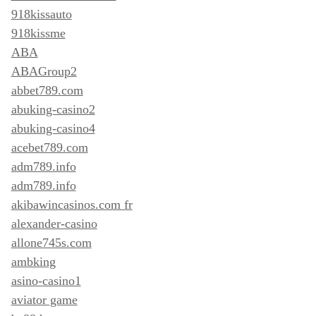
918kissauto
918kissme
ABA
ABAGroup2
abbet789.com
abuking-casino2
abuking-casino4
acebet789.com
adm789.info
adm789.info
akibawincasinos.com fr
alexander-casino
allone745s.com
ambking
asino-casino1
aviator game