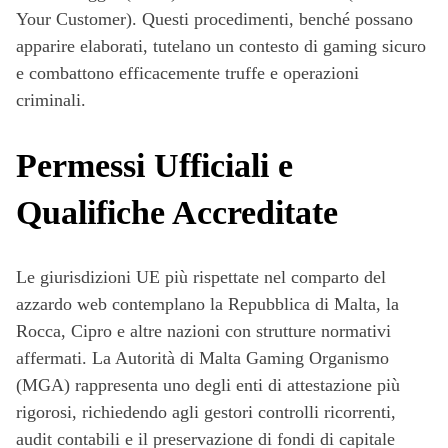
Your Customer). Questi procedimenti, benché possano
apparire elaborati, tutelano un contesto di gaming sicuro
e combattono efficacemente truffe e operazioni
criminali.
Permessi Ufficiali e
Qualifiche Accreditate
Le giurisdizioni UE più rispettate nel comparto del
azzardo web contemplano la Repubblica di Malta, la
Rocca, Cipro e altre nazioni con strutture normativi
affermati. La Autorità di Malta Gaming Organismo
(MGA) rappresenta uno degli enti di attestazione più
rigorosi, richiedendo agli gestori controlli ricorrenti,
audit contabili e il preservazione di fondi di capitale