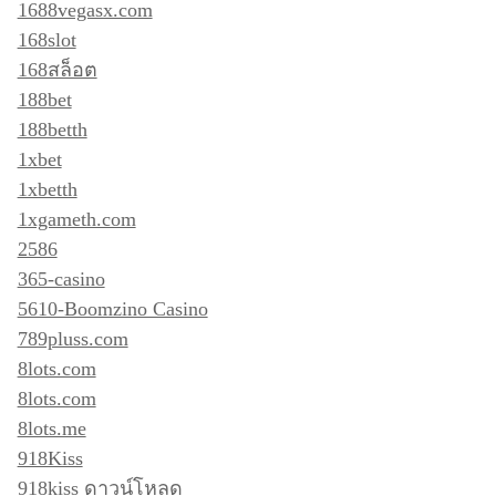
1688vegasx.com
168slot
168สล็อต
188bet
188betth
1xbet
1xbetth
1xgameth.com
2586
365-casino
5610-Boomzino Casino
789pluss.com
8lots.com
8lots.com
8lots.me
918Kiss
918kiss ดาวน์โหลด