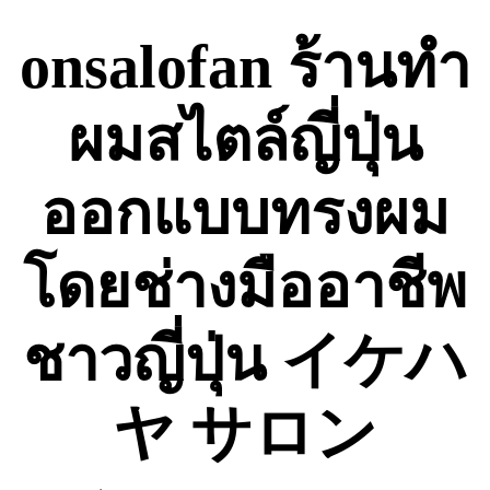
Skip
to
onsalofan ร้านทำ
content
ผมสไตล์ญี่ปุ่น
ออกแบบทรงผม
โดยช่างมืออาชีพ
ชาวญี่ปุ่น イケハ
ヤ サロン