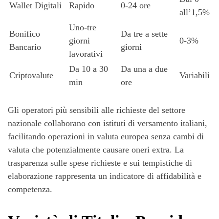
Wallet Digitali
Rapido
0-24 ore
all’1,5%
Uno-tre
Bonifico
Da tre a sette
giorni
0-3%
Bancario
giorni
lavorativi
Da 10 a 30
Da una a due
Criptovalute
Variabili
min
ore
Gli operatori più sensibili alle richieste del settore
nazionale collaborano con istituti di versamento italiani,
facilitando operazioni in valuta europea senza cambi di
valuta che potenzialmente causare oneri extra. La
trasparenza sulle spese richieste e sui tempistiche di
elaborazione rappresenta un indicatore di affidabilità e
competenza.