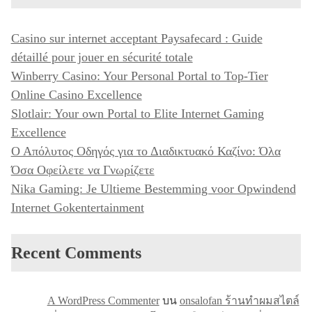
Casino sur internet acceptant Paysafecard : Guide
détaillé pour jouer en sécurité totale
Winberry Casino: Your Personal Portal to Top-Tier
Online Casino Excellence
Slotlair: Your own Portal to Elite Internet Gaming
Excellence
Ο Απόλυτος Οδηγός για το Διαδικτυακό Καζίνο: Όλα
Όσα Οφείλετε να Γνωρίζετε
Nika Gaming: Je Ultieme Bestemming voor Opwindend
Internet Gokentertainment
Recent Comments
A WordPress Commenter
บน
onsalofan ร้านทำผมสไตล์