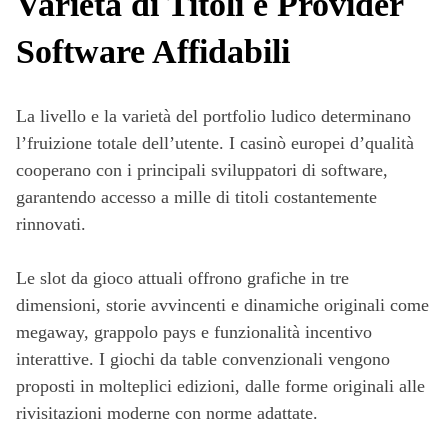
Varietà di Titoli e Provider
Software Affidabili
La livello e la varietà del portfolio ludico determinano
l’fruizione totale dell’utente. I casinò europei d’qualità
cooperano con i principali sviluppatori di software,
garantendo accesso a mille di titoli costantemente
rinnovati.
Le slot da gioco attuali offrono grafiche in tre
dimensioni, storie avvincenti e dinamiche originali come
megaway, grappolo pays e funzionalità incentivo
interattive. I giochi da table convenzionali vengono
proposti in molteplici edizioni, dalle forme originali alle
rivisitazioni moderne con norme adattate.