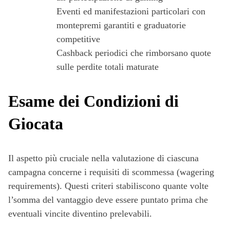
Eventi ed manifestazioni particolari con
montepremi garantiti e graduatorie
competitive
Cashback periodici che rimborsano quote
sulle perdite totali maturate
Esame dei Condizioni di
Giocata
Il aspetto più cruciale nella valutazione di ciascuna
campagna concerne i requisiti di scommessa (wagering
requirements). Questi criteri stabiliscono quante volte
l’somma del vantaggio deve essere puntato prima che
eventuali vincite diventino prelevabili.