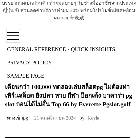
บรรยากาศเป็นส่วนตัว ทำผมสบายๆ กับช่างมืออาชีพจากประเทศ
ญี่ปุ่น รับส่วนลดค่าบริการทำผม 20% พร้อมโปรโมชั่นพิเศษย้อม
ผม zen 海老蔵
GENERAL REFERENCE · QUICK INSIGHTS
PRIVACY POLICY
SAMPLE PAGE
Pg slot 30 August 2567 pg slot สร้างรายได้ต่อ
เดือนกว่า 100,000 ทดลองเล่นสล็อตpg ไม่ต้องทำ
เทิร์นสล็อต ยิงปลา หวย กีฬา ป๊อกเด้ง บาคาร่า pg
slot ถอนได้ไม่อั้น Top 66 by Everette Pgslot.golf
ทางเข้าpg
21 พฤศจิกายน 2024
by
Kayla