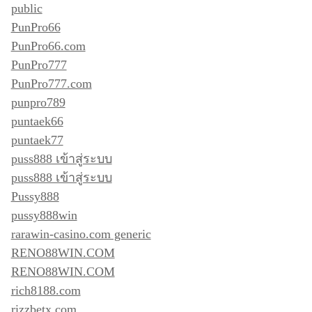
public
PunPro66
PunPro66.com
PunPro777
PunPro777.com
punpro789
puntaek66
puntaek77
puss888 เข้าสู่ระบบ
puss888 เข้าสู่ระบบ
Pussy888
pussy888win
rarawin-casino.com generic
RENO88WIN.COM
RENO88WIN.COM
rich8188.com
rizzbetx.com