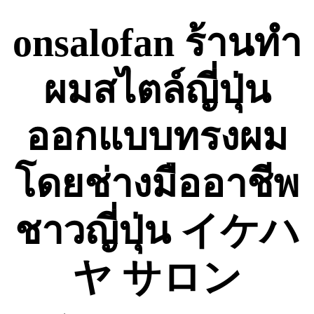
Skip
to
onsalofan ร้านทำ
content
ผมสไตล์ญี่ปุ่น
ออกแบบทรงผม
โดยช่างมืออาชีพ
ชาวญี่ปุ่น イケハ
ヤ サロン