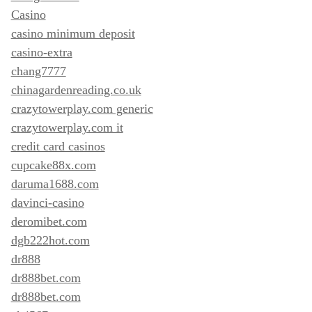
Casino
casino minimum deposit
casino-extra
chang7777
chinagardenreading.co.uk
crazytowerplay.com generic
crazytowerplay.com it
credit card casinos
cupcake88x.com
daruma1688.com
davinci-casino
deromibet.com
dgb222hot.com
dr888
dr888bet.com
dr888bet.com