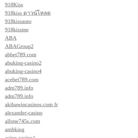
918Kiss
918kiss ดาวน์โหลด
918kissauto
918kissme
ABA
ABAGroup2
abbet789.com
abuking-casino2
abuking-casino4
acebet789.com
adm789.info
adm789.info
akibawincasinos.com fr
alexander-casino
allone745s.com
ambking
asino-casino1