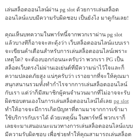
เล่นสล็อตออนไลน์ผ่าน pg slot ด้วยการเล่นสล็อต
ออนไลน์แบบมีความรับผิดชอบ เป็นยังไง มาดูกันเลย!
คุณเห็นบทความในพาร์ทนี้จากพวกเราผ่าน pg slot
แล้วบางทีก็อาจจะสะดุ้งว่า เว็บสล็อตออนไลน์แบบเรา
จะเขียนคำเตือนสำหรับการเล่นสล็อตออนไลน์เพราะ
เหตุใด? จะต้องบอกก่อนนะครับว่า พวกเรา PG เป็น
สล็อตเว็บตรงไม่ผ่านเอเย่นต์ที่มีความน่าไว้ใจและก็
ความปลอดภัยสูง แน่ๆครับว่า เราอยากที่จะให้คุณมา
สนุกสนานรวมทั้งทำกำไรจากการเล่นสล็อตออนไลน์
กับเรา แต่ว่าก็มีสมาชิกผู้คนจำนวนมากที่ไม่อาจจะรับ
ผิดชอบตนเองในการเล่นสล็อตออนไลน์ได้เลย
pg slot
ทำให้อาจจะมีการเกิดปัญหาที่ตามมาจากการเข้ามา
ใช้บริการกับเราได้ ด้วยเหตุนั้น ในพาร์ทนี้ พวกเราก็
เลยจะมาเสนอแนะแนวทางการเล่นสล็อตออนไลน์แบบ
มีความรับผิดชอบ เพื่อช่วยทำให้คุณสามารถเล่นสล็อต