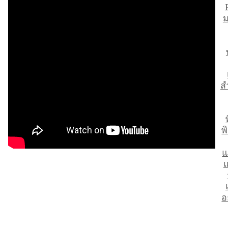
น
ะ
แ
น
ว
ส
เ
รื่
อ
พ
ง
แ
อ