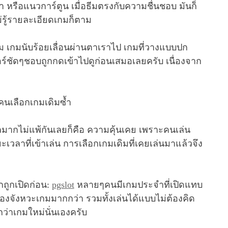
า หรือแนวการ์ตูน เมื่อธีมตรงกับความชื่นชอบ มันก็
ม่รู้รายละเอียดเกมก็ตาม
ม เกมนับร้อยเลื่อนผ่านตาเราไป เกมที่วางแบบปก
อร์ชัดๆชอบถูกกดเข้าไปดูก่อนเสมอเลยครับ เนื่องจาก
คนเลือกเกมเดิมซ้ำ
ีผลมากไม่แพ้กันเลยก็คือ ความคุ้นเคย เพราะคนเล่น
วลาที่เข้าเล่น การเลือกเกมเดิมที่เคยเล่นมาแล้วจึง
ักถูกเปิดก่อน:
pgslot
หลายๆคนมีเกมประจำที่เปิดแทบ
ู้เรื่องจังหวะเกมมากกว่า รวมทั้งเล่นได้แบบไม่ต้องคิด
่าเกมใหม่นั่นเองครับ