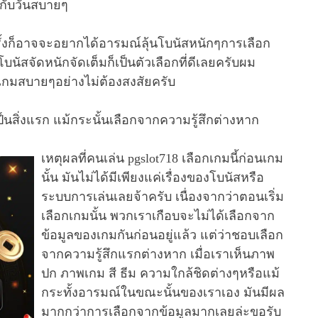
กับวันสบายๆ
ครั้งก็อาจจะอยากได้อารมณ์ลุ้นโบนัสหนักๆการเลือก
โบนัสจัดหนักจัดเต็มก็เป็นตัวเลือกที่ดีเลยครับผม
อกเกมสบายๆอย่างไม่ต้องสงสัยครับ
ป็นสิ่งแรก แม้กระนั้นเลือกจากความรู้สึกต่างหาก
เหตุผลที่คนเล่น pgslot718 เลือกเกมนี้ก่อนเกม
นั้น มันไม่ได้มีเพียงแค่เรื่องของโบนัสหรือ
ระบบการเล่นเลยจ้าครับ เนื่องจากว่าตอนเริ่ม
เลือกเกมนั้น พวกเราเกือบจะไม่ได้เลือกจาก
ข้อมูลของเกมกันก่อนอยู่แล้ว แต่ว่าชอบเลือก
จากความรู้สึกแรกต่างหาก เมื่อเราเห็นภาพ
ปก ภาพเกม สี ธีม ความใกล้ชิดต่างๆหรือแม้
กระทั้งอารมณ์ในขณะนั้นของเราเอง มันมีผล
มากกว่าการเลือกจากข้อมูลมากเลยล่ะขอรับ