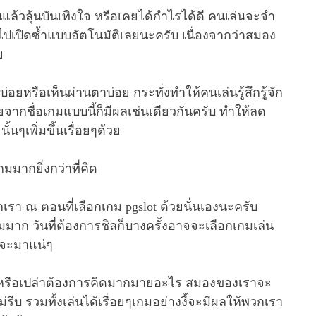
ล้วลุ้นบันเทิงใจ หรือเคยได้กำไรได้ดี คนเล่นจะจำ
บไปเปิดซ้ำแบบอัตโนมัติเลยนะครับ เนื่องจากว่าสมอง
ย
บ่อยหรือเห็นผ่านตาบ่อย กระทั่งทำให้คนเล่นรู้สึกรู้จัก
ยจากชื่อเกมแบบนี้ก็มีผลเช่นเดียวกันครับ ทำให้ลด
นๆเพิ่มขึ้นเรื่อยๆด้วย
มมากยิ่งกว่าที่คิด
กเรา ณ ตอนที่เลือกเกม pgslot ด้วยนั่นเองนะครับ
าก วันที่ต้องการชิลก็บางครั้งอาจจะเลือกเกมเล่น
ก็จะมาแน่ๆ
่อยหรือเปล่าต้องการคิดมากมายอะไร สมองของเราจะ
รีบ รวมทั้งเล่นได้เรื่อยๆเกมอย่างงี้จะมีผลให้พวกเรา