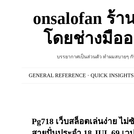
Skip
to
onsalofan ร้
content
โดยช่างมื
บรรยากาศเป็นส่วนตัว ทำผมสบายๆ กั
GENERAL REFERENCE · QUICK INSIGHTS
Pg718 เว็บสล็อตเล่นง่าย ไม่
สายปั่นประจำ 18 JUL 69 เวปไ