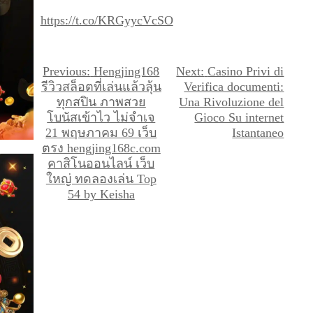
https://t.co/KRGyycVcSO
Previous:
Hengjing168
Next:
Casino Privi di
รีวิวสล็อตที่เล่นแล้วลุ้น
Verifica documenti:
ทุกสปิน ภาพสวย
Una Rivoluzione del
โบนัสเข้าไว ไม่จำเจ
Gioco Su internet
21 พฤษภาคม 69 เว็บ
Istantaneo
ตรง hengjing168c.com
คาสิโนออนไลน์ เว็บ
ใหญ่ ทดลองเล่น Top
54 by Keisha