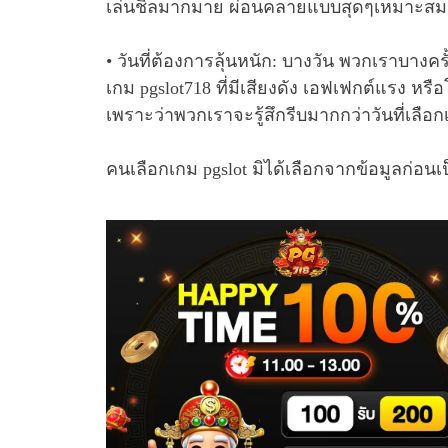
เล่นชิลมากมาย ผ่อนคลายแบบสุดๆเหมาะสม
• วันที่ต้องการลุ้นหนัก: บางวัน พวกเราบาง
เกม pgslot718 ที่มีเสียงดัง เอฟเฟกต์แรง หรือ
เพราะว่าพวกเราจะรู้สึกรีบมากกว่าวันที่เลื
คนเลือกเกม pgslot มิได้เลือกจากข้อมูลก่อนเ