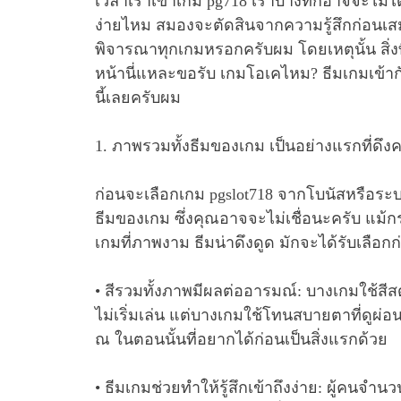
เวลาเราเข้าเกม pg718 เราบางทีก็อาจจะไม่ได
ง่ายไหม สมองจะตัดสินจากความรู้สึกก่อนเสมอ 
พิจารณาทุกเกมหรอกครับผม โดยเหตุนั้น สิ่งที
หน้านี่แหละขอรับ เกมโอเคไหม? ธีมเกมเข้
นี้เลยครับผม
1. ภาพรวมทั้งธีมของเกม เป็นอย่างแรกที่ดึงค
ก่อนจะเลือกเกม pgslot718 จากโบนัสหรือระบบ
ธีมของเกม ซึ่งคุณอาจจะไม่เชื่อนะครับ แม้
เกมที่ภาพงาม ธีมน่าดึงดูด มักจะได้รับเลือก
• สีรวมทั้งภาพมีผลต่ออารมณ์: บางเกมใช้สีสด
ไม่เริ่มเล่น แต่บางเกมใช้โทนสบายตาที่ดูผ่
ณ ในตอนนั้นที่อยากได้ก่อนเป็นสิ่งแรกด้วย
• ธีมเกมช่วยทำให้รู้สึกเข้าถึงง่าย: ผู้คนจำ