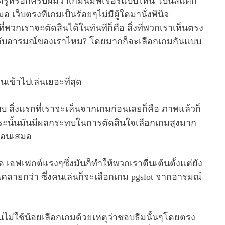
้รู้หรอกครับผมว่าเกมนี้มีฟีเจอร์แบบไหน โบนัสแตก
เว็บตรงที่เกมเป็นร้อยๆไม่มีผู้ใดมานั่งพินิจ
่พวกเราจะตัดสินได้ในทันทีก็คือ สิ่งที่พวกเราเห็นตรง
ากับอารมณ์ของเราไหม? โดยมากก็จะเลือกเกมกันแบบ
นเข้าไปเล่นเยอะที่สุด
 สิ่งแรกที่เราจะเห็นจากเกมก่อนเลยก็คือ ภาพแล้วก็
กระนั้นมันมีผลกระทบในการตัดสินใจเลือกเกมสูงมาก
ก่อนเสมอ
 เอฟเฟกต์แรงๆซึ่งมันก็ทำให้พวกเราตื่นเต้นตั้งแต่ยัง
อนคลายกว่า ซึ่งคนเล่นก็จะเลือกเกม pgslot จากอารมณ์
นวนไม่ใช้น้อยเลือกเกมด้วยเหตุว่าชอบธีมนั้นๆโดยตรง