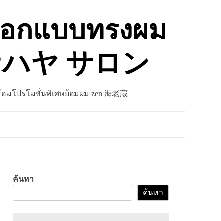
น ออกแบบทรงผม
น イケハヤ サロン
พร้อมโปรโมชั่นพิเศษย้อมผม zen 海老蔵
ค้นหา
ค้นหา