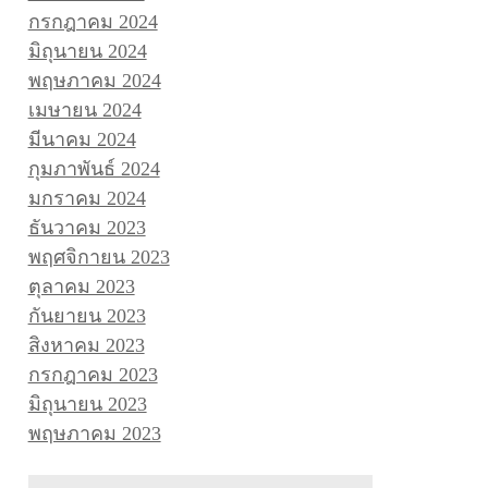
กรกฎาคม 2024
มิถุนายน 2024
พฤษภาคม 2024
เมษายน 2024
มีนาคม 2024
กุมภาพันธ์ 2024
มกราคม 2024
ธันวาคม 2023
พฤศจิกายน 2023
ตุลาคม 2023
กันยายน 2023
สิงหาคม 2023
กรกฎาคม 2023
มิถุนายน 2023
พฤษภาคม 2023