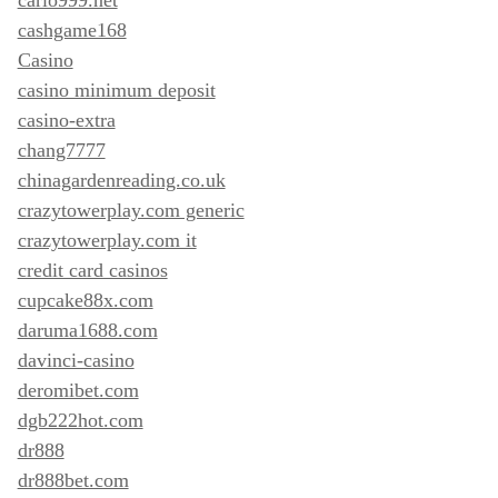
cashgame168
Casino
casino minimum deposit
casino-extra
chang7777
chinagardenreading.co.uk
crazytowerplay.com generic
crazytowerplay.com it
credit card casinos
cupcake88x.com
daruma1688.com
davinci-casino
deromibet.com
dgb222hot.com
dr888
dr888bet.com