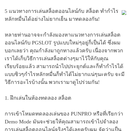
5 แนวทางการเล่นสล็อตออนไลน์กับ สล็อต ทำกำไร
หลักหมื่นได้อย่างไม่ยากเย็น มาทดลองกัน!
หลายท่านอาจจะกำลังมองหาแนวทางการเล่นสล็อต
ออนไลน์กับ PGSLOT รูปแบบใหม่ๆอยู่ก็เป็นได้ ซึ่งผม
บอกเลยว่า คุณกำลังมาถูกทางแล้วครับ เนื่องจากพวก
เราได้เก็บวิธีการเล่นสล็อตต่างๆมาไว้ให้กับคุณ
เรียบร้อยแล้ว สามารถนำไปประยุกต์และก็ทำกำไรได้
แบบชิวๆกำไรหลักหมื่นก็ทำได้ไม่ยากแน่ๆนะครับ จะมี
วิธีการอะไรบ้างนั้น พวกเรามาดูไปร่วมกัน!
1. ฝึกเล่นในห้องทดลอง สล็อต
การเข้าโหมดทดลองเล่นของ PUNPRO หรือที่เรียกว่า
Demo Mode มันจะช่วยให้คุณสามารถเข้าไปจำลอง
การเล่นสล็อตออนไลน์จริงๆได้เลยครับผม จัดว่าแป็น