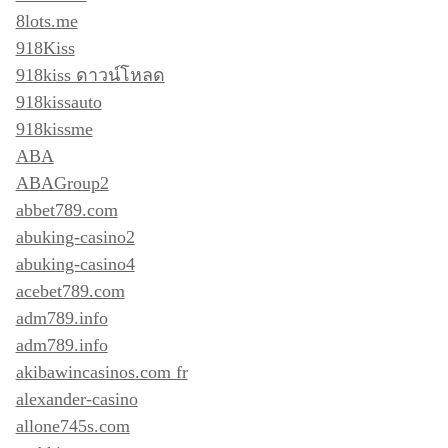
8lots.me
918Kiss
918kiss ดาวน์โหลด
918kissauto
918kissme
ABA
ABAGroup2
abbet789.com
abuking-casino2
abuking-casino4
acebet789.com
adm789.info
adm789.info
akibawincasinos.com fr
alexander-casino
allone745s.com