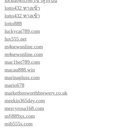
lockdown168 เข้าสู่ระบบ
lotto432 ทางเข้า
lotto432 ทางเข้า
lotto888
luckycat789.com
lux555.net
m4newonline.com
m4newonline.com
mac1bet789.com
macau888.win
marinapluss.com
mario678
marketbosworthbrewery.co.uk
meekin365day.com
mercyrosa168.com
mfj889xx.com
mib555s.com