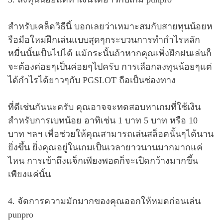
สำหรับเคล็ดวิธีนี้ บอกเลยว่าเหมาะสมกับสายทุนน้อยห
รือมือใหม่ฝึกเล่นแบบสุดๆกระบวนการทำกำไรหลัก
หมื่นนั้นเป็นไปได้ แม้กระนั้นถ้าหากคุณเพิ่งฝึกฝนเล่นก็
จะต้องค่อยๆเป็นค่อยๆไปครับ การเลือกลงทุนน้อยๆแต่
ได้กำไรได้ยาวๆกับ PGSLOT ถือเป็นช่องทาง
ที่ดีเช่นกันนะครับ คุณอาจจะทดสอบหาเกมที่ใช้เงิน
สำหรับการเบทน้อย อาทิเช่น 1 บาท 5 บาท หรือ 10
บาท ฯลฯ เพื่อช่วยให้คุณสามารถเล่นสล็อตนั้นๆได้นาน
ยิ่งขึ้น ยิ่งคุณอยู่ในเกมเป็นเวลายาวนานมากมากแค่
ไหน การเข้าถึงแจ็กเพียงพอตก็จะเปิดกว้างมากขึ้น
เพียงแค่นั้น
4. จัดการความมักมากของคุณออกให้หมดก่อนเล่น
punpro