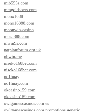
mib555s.com
mmgoldsbets.com
mono1688
mono16888.com
moonwin-casino
moza888.com
mwin9s.com
natplanforum.org.uk
nbwin.me
niseko168bet.com
niseko168bet.com
no1huay
no1huay.com
okcasino159.com
okcasino159.com
owlgamescasinos.com es
owlgamescasinos.com promotions generic