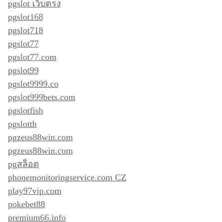
pgslot เว็บตรง
pgslot168
pgslot718
pgslot77
pgslot77.com
pgslot99
pgslot9999.co
pgslot999bets.com
pgslotfish
pgslotth
pgzeus88win.com
pgzeus88win.com
pgสล็อต
phonemonitoringservice.com CZ
play97vip.com
pokebet88
premium66.info