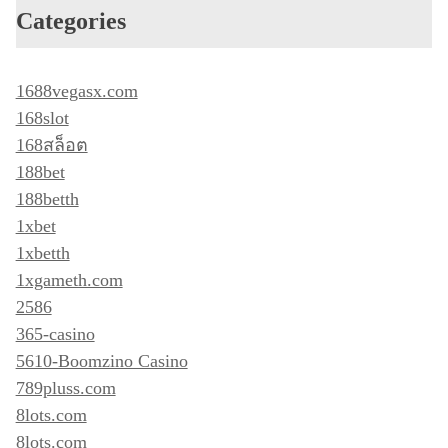
Categories
1688vegasx.com
168slot
168สล็อต
188bet
188betth
1xbet
1xbetth
1xgameth.com
2586
365-casino
5610-Boomzino Casino
789pluss.com
8lots.com
8lots.com