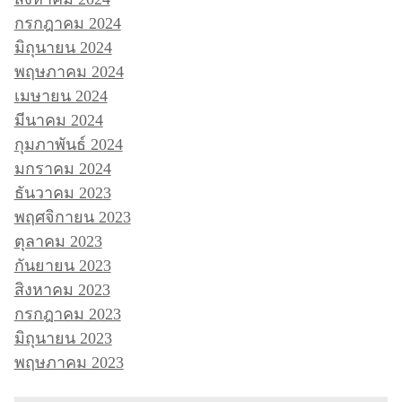
กรกฎาคม 2024
มิถุนายน 2024
พฤษภาคม 2024
เมษายน 2024
มีนาคม 2024
กุมภาพันธ์ 2024
มกราคม 2024
ธันวาคม 2023
พฤศจิกายน 2023
ตุลาคม 2023
กันยายน 2023
สิงหาคม 2023
กรกฎาคม 2023
มิถุนายน 2023
พฤษภาคม 2023