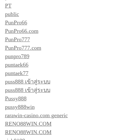
PT
public
PunPro66
PunPro66.com
PunPro777
PunPro777.com
punpro789
puntaek66
puntaek77
puss888 เข้าสู่ระบบ
puss888 เข้าสู่ระบบ
Pussy888
pussy888win
rarawin-casino.com generic
RENO88WIN.COM
RENO88WIN.COM