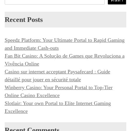
Recent Posts
Speedz Platform: Your Ultimate Portal to Rapid Gaming
and Immediate Cash-outs
Fan Bit Casino: A Solução de Games que Revoluciona a
Vivência Online
Casino sur internet acceptant Paysafecard : Guide
détaillé pour jouer en sécurité totale
Winberry Casino: Your Personal Portal to Top-Tier
Online Casino Excellence
Slotlair: Your own Portal to Elite Internet Gaming
Excellence
Recent Comments