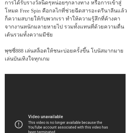
การได้รับรางวัลนิดๆหน่อยๆกลางทาง หรือการเข้าสู่
โหมด Free Spin คือกลไกที่ช่วยฉีดสารอะดรีนาลีนแล้ว
ก็ความสบายให้กับพวกเรา ทำให้ความรู้สึกที่ค้างคา
จากงานหนักมลายหายไป รวมทั้งแทนที่ด้วยความตื่น
เต้นรวมทั้งความมีชัย
พุซซี่888 เล่นสล็อตให้ชนะบ่อยครั้งขึ้น โบนัสมากมาย
เล่นบันเทิงใจทุกเกม