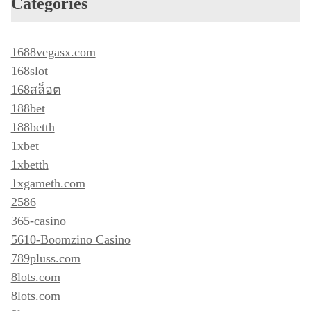
Categories
1688vegasx.com
168slot
168สล็อต
188bet
188betth
1xbet
1xbetth
1xgameth.com
2586
365-casino
5610-Boomzino Casino
789pluss.com
8lots.com
8lots.com