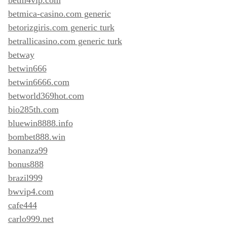
betmica-casino.com generic
betorizgiris.com generic turk
betrallicasino.com generic turk
betway
betwin666
betwin6666.com
betworld369hot.com
bio285th.com
bluewin8888.info
bombet888.win
bonanza99
bonus888
brazil999
bwvip4.com
cafe444
carlo999.net