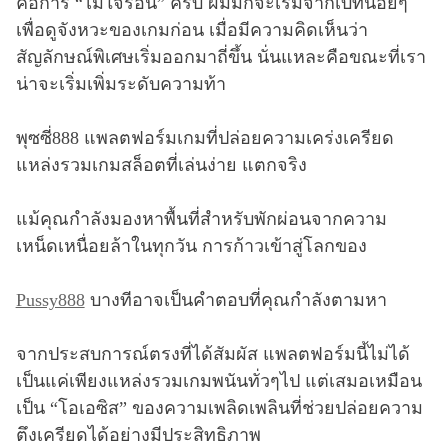
คือการ “ไม่ใจร้อน” ครับ ผมมักจะเริ่มจากเบทน้อยๆ
เพื่อดูจังหวะของเกมก่อน เมื่อมีความคิดเห็นว่า
สัญลักษณ์พิเศษเริ่มออกมาถี่ขึ้น นั่นแหละคือขณะที่เรา
น่าจะเริ่มเพิ่มระดับความท้า
พุซซี่888 แพลตฟอร์มเกมที่ปล่อยความเคร่งเครียด
แหล่งรวมเกมสล็อตที่เล่นง่าย แตกจริง
แม้คุณกำลังมองหาพื้นที่สำหรับพักผ่อนจากความ
เหน็ดเหนื่อยล้าในทุกวัน การก้าวเข้าสู่โลกของ
Pussy888
บางทีอาจเป็นคำตอบที่คุณกำลังตามหา
จากประสบการณ์ตรงที่ได้สัมผัส แพลตฟอร์มนี้ไม่ได้
เป็นแค่เพียงแหล่งรวมเกมพนันทั่วๆไป แต่เสมอเหมือน
เป็น “โอเอซิส” ของความเพลิดเพลินที่ช่วยปล่อยความ
ตึงเครียดได้อย่างมีประสิทธิภาพ