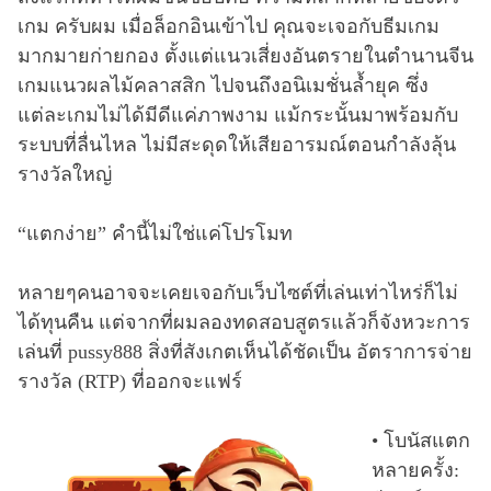
เกม ครับผม เมื่อล็อกอินเข้าไป คุณจะเจอกับธีมเกม
มากมายก่ายกอง ตั้งแต่แนวเสี่ยงอันตรายในตำนานจีน
เกมแนวผลไม้คลาสสิก ไปจนถึงอนิเมชั่นล้ำยุค ซึ่ง
แต่ละเกมไม่ได้มีดีแค่ภาพงาม แม้กระนั้นมาพร้อมกับ
ระบบที่ลื่นไหล ไม่มีสะดุดให้เสียอารมณ์ตอนกำลังลุ้น
รางวัลใหญ่
“แตกง่าย” คำนี้ไม่ใช่แค่โปรโมท
หลายๆคนอาจจะเคยเจอกับเว็บไซต์ที่เล่นเท่าไหร่ก็ไม่
ได้ทุนคืน แต่จากที่ผมลองทดสอบสูตรแล้วก็จังหวะการ
เล่นที่ pussy888 สิ่งที่สังเกตเห็นได้ชัดเป็น อัตราการจ่าย
รางวัล (RTP) ที่ออกจะแฟร์
• โบนัสแตก
หลายครั้ง: