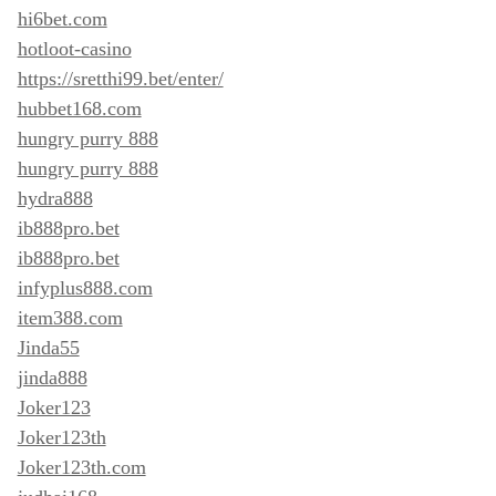
hi6bet.com
hotloot-casino
https://sretthi99.bet/enter/
hubbet168.com
hungry purry 888
hungry purry 888
hydra888
ib888pro.bet
ib888pro.bet
infyplus888.com
item388.com
Jinda55
jinda888
Joker123
Joker123th
Joker123th.com