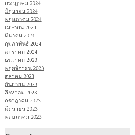
กรกฎาคม 2024
มิถุนายน 2024
พฤษภาคม 2024
เมษายน 2024
มีนาคม 2024
กุมภาพันธ์ 2024
มกราคม 2024
ธันวาคม 2023
พฤศจิกายน 2023
ตุลาคม 2023
กันยายน 2023
สิงหาคม 2023
กรกฎาคม 2023
มิถุนายน 2023
พฤษภาคม 2023