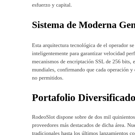
esfuerzo y capital.
Sistema de Moderna Gen
Esta arquitectura tecnológica de el operador s
inteligentemente para garantizar velocidad perf
mecanismos de encriptación SSL de 256 bits, el
mundiales, confirmando que cada operación y d
no permitidos.
Portafolio Diversificad
RodeoSlot dispone sobre de dos mil quinientos
proveedores más destacados de dicha área. N
tradicionales hasta los últimos lanzamientos co