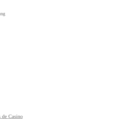
ung
s de Casino