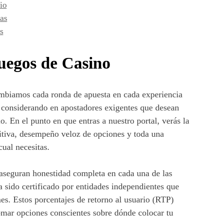
io
as
s
uegos de Casino
ambiamos cada ronda de apuesta en cada experiencia
 considerando en apostadores exigentes que desean
o. En el punto en que entras a nuestro portal, verás la
uitiva, desempeño veloz de opciones y toda una
ual necesitas.
 aseguran honestidad completa en cada una de las
a sido certificado por entidades independientes que
s. Estos porcentajes de retorno al usuario (RTP)
omar opciones conscientes sobre dónde colocar tu