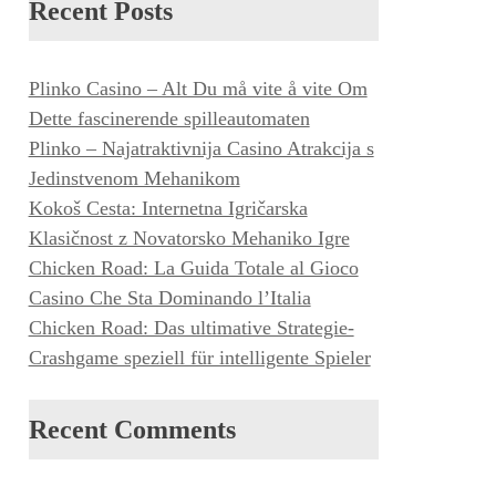
Recent Posts
Plinko Casino – Alt Du må vite å vite Om
Dette fascinerende spilleautomaten
Plinko – Najatraktivnija Casino Atrakcija s
Jedinstvenom Mehanikom
Kokoš Cesta: Internetna Igričarska
Klasičnost z Novatorsko Mehaniko Igre
Chicken Road: La Guida Totale al Gioco
Casino Che Sta Dominando l’Italia
Chicken Road: Das ultimative Strategie-
Crashgame speziell für intelligente Spieler
Recent Comments