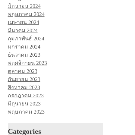
มิถุนายน 2024
พฤษภาคม 2024
เมษายน 2024
มีนาคม 2024
กุมภาพันธ์ 2024
มกราคม 2024
ธันวาคม 2023
พฤศจิกายน 2023
ตุลาคม 2023
กันยายน 2023
สิงหาคม 2023
กรกฎาคม 2023
มิถุนายน 2023
พฤษภาคม 2023
Categories