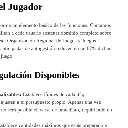
el Jugador
forma un elemento básico de las funciones. Contamos
ilitan a cada usuario sostener dominio completo sobre
 esta Organización Regional de Juegos y Juegos
 anticipadas de autogestión reducen en un 67% dichos
 juego.
gulación Disponibles
alizables:
Establece límites de cada día,
ajusten a tu presupuesto propio. Apenas una vez
 no será posible elevarse de inmediato, requiriendo un
stablece cantidades máximos que estás preparado a