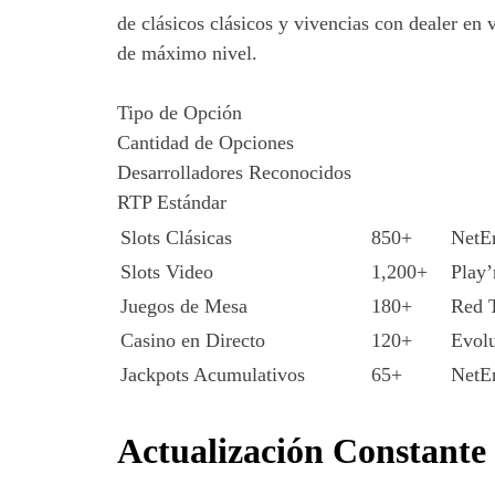
de clásicos clásicos y vivencias con dealer en 
de máximo nivel.
Tipo de Opción
Cantidad de Opciones
Desarrolladores Reconocidos
RTP Estándar
Slots Clásicas
850+
NetEn
Slots Video
1,200+
Play’
Juegos de Mesa
180+
Red T
Casino en Directo
120+
Evol
Jackpots Acumulativos
65+
NetE
Actualización Constante 