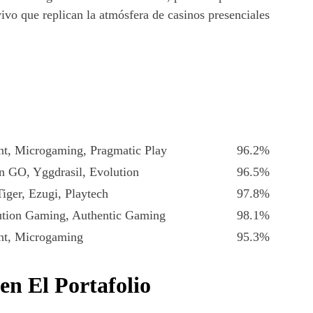
vivo que replican la atmósfera de casinos presenciales
t, Microgaming, Pragmatic Play
96.2%
n GO, Yggdrasil, Evolution
96.5%
iger, Ezugi, Playtech
97.8%
ution Gaming, Authentic Gaming
98.1%
nt, Microgaming
95.3%
en El Portafolio