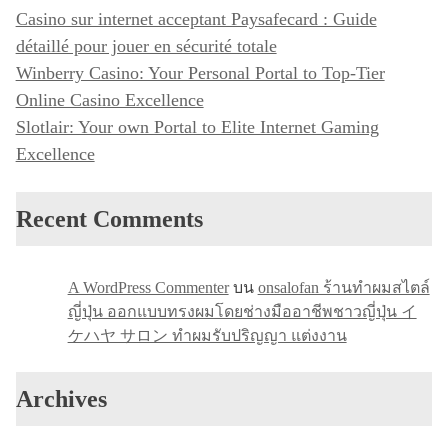
Casino sur internet acceptant Paysafecard : Guide
détaillé pour jouer en sécurité totale
Winberry Casino: Your Personal Portal to Top-Tier
Online Casino Excellence
Slotlair: Your own Portal to Elite Internet Gaming
Excellence
Recent Comments
A WordPress Commenter
บน
onsalofan ร้านทำผมสไตล์
ญี่ปุ่น ออกแบบทรงผมโดยช่างมืออาชีพชาวญี่ปุ่น イ
ケハヤ サロン ทำผมรับปริญญา แต่งงาน
Archives