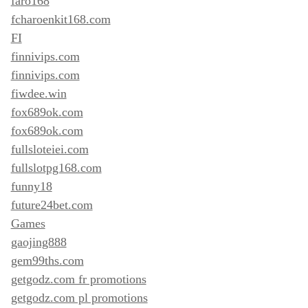
faro168
fcharoenkit168.com
FI
finnivips.com
finnivips.com
fiwdee.win
fox689ok.com
fox689ok.com
fullsloteiei.com
fullslotpg168.com
funny18
future24bet.com
Games
gaojing888
gem99ths.com
getgodz.com fr promotions
getgodz.com pl promotions