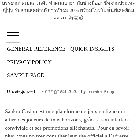
บรรยากาศเป็นส่วนตัว ทำผมสบายๆ กับช่างมืออาชีพจากประเทศ
ญี่ปุ่น รับส่วนลดค่าบริการทำผม 20% พร้อมโปรโมชั่นพิเศษย้อม
ผม zen 海老蔵
GENERAL REFERENCE · QUICK INSIGHTS
PRIVACY POLICY
SAMPLE PAGE
Sankra Casino : Une expérience de jeu inégalée
Uncategorized
7 กรกฎาคม 2026
by
creator Kung
Sankra Casino est une plateforme de jeux en ligne qui
attire des joueurs de tous horizons, grâce à son interface
conviviale et ses promotions alléchantes. Pour en savoir
plus, vous pouvez consulter leur site officiel à l’adresse