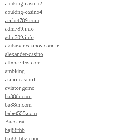
abuking-casino2
abuking-casino4
acebet789.com
adm789.info
adm789.info
akibawincasinos.com fr
alexander-casino
allone745s.com
ambking
asino-casino1
aviator game
ba88th.com
ba88th.com
babet555.com
Baccarat
baj88thb
baj88thbz.com