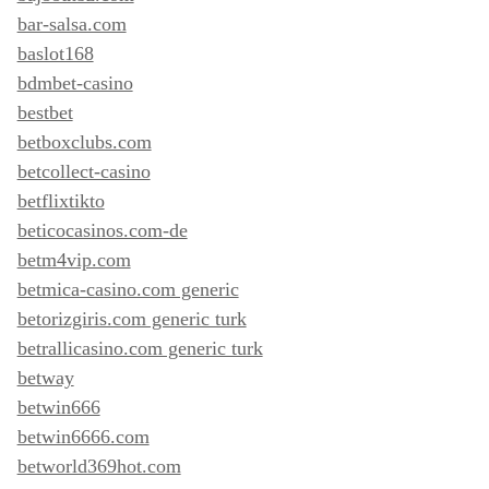
bar-salsa.com
baslot168
bdmbet-casino
bestbet
betboxclubs.com
betcollect-casino
betflixtikto
beticocasinos.com-de
betm4vip.com
betmica-casino.com generic
betorizgiris.com generic turk
betrallicasino.com generic turk
betway
betwin666
betwin6666.com
betworld369hot.com