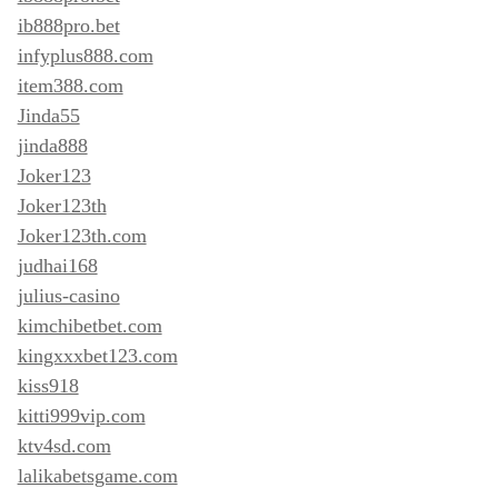
ib888pro.bet
infyplus888.com
item388.com
Jinda55
jinda888
Joker123
Joker123th
Joker123th.com
judhai168
julius-casino
kimchibetbet.com
kingxxxbet123.com
kiss918
kitti999vip.com
ktv4sd.com
lalikabetsgame.com