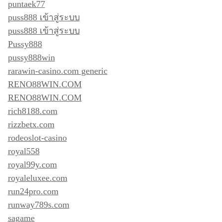
puntaek77
puss888 เข้าสู่ระบบ
puss888 เข้าสู่ระบบ
Pussy888
pussy888win
rarawin-casino.com generic
RENO88WIN.COM
RENO88WIN.COM
rich8188.com
rizzbetx.com
rodeoslot-casino
royal558
royal99y.com
royaleluxee.com
run24pro.com
runway789s.com
sagame