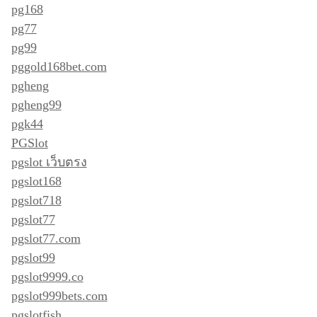
pg168
pg77
pg99
pggold168bet.com
pgheng
pgheng99
pgk44
PGSlot
pgslot เว็บตรง
pgslot168
pgslot718
pgslot77
pgslot77.com
pgslot99
pgslot9999.co
pgslot999bets.com
pgslotfish