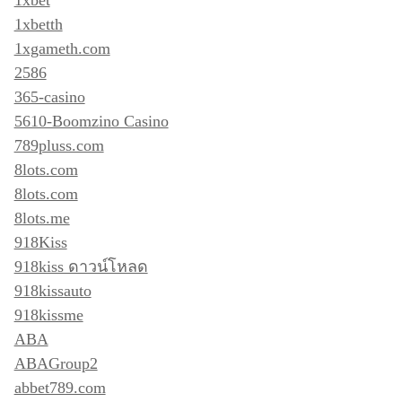
1xbetth
1xgameth.com
2586
365-casino
5610-Boomzino Casino
789pluss.com
8lots.com
8lots.com
8lots.me
918Kiss
918kiss ดาวน์โหลด
918kissauto
918kissme
ABA
ABAGroup2
abbet789.com