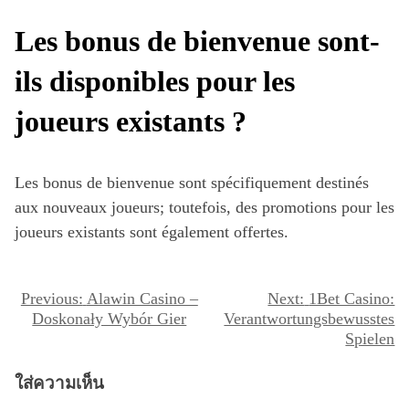
Les bonus de bienvenue sont-
ils disponibles pour les
joueurs existants ?
Les bonus de bienvenue sont spécifiquement destinés
aux nouveaux joueurs; toutefois, des promotions pour les
joueurs existants sont également offertes.
แ
Previous:
Alawin Casino –
Next:
1Bet Casino:
Doskonały Wybór Gier
Verantwortungsbewusstes
น
Spielen
ะ
แ
ใส่ความเห็น