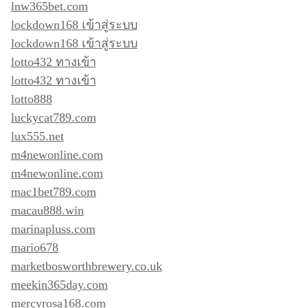
lnw365bet.com
lockdown168 เข้าสู่ระบบ
lockdown168 เข้าสู่ระบบ
lotto432 ทางเข้า
lotto432 ทางเข้า
lotto888
luckycat789.com
lux555.net
m4newonline.com
m4newonline.com
mac1bet789.com
macau888.win
marinapluss.com
mario678
marketbosworthbrewery.co.uk
meekin365day.com
mercyrosa168.com