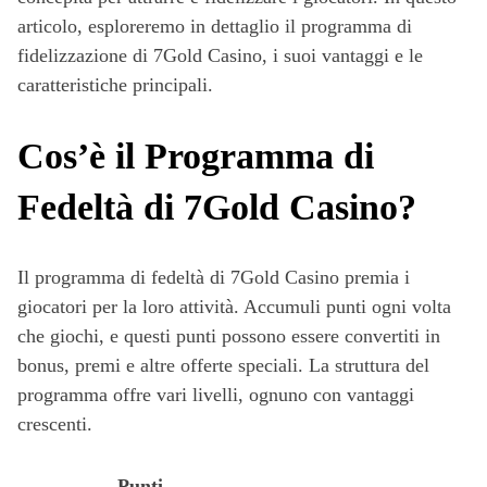
articolo, esploreremo in dettaglio il programma di
fidelizzazione di 7Gold Casino, i suoi vantaggi e le
caratteristiche principali.
Cos’è il Programma di
Fedeltà di 7Gold Casino?
Il programma di fedeltà di 7Gold Casino premia i
giocatori per la loro attività. Accumuli punti ogni volta
che giochi, e questi punti possono essere convertiti in
bonus, premi e altre offerte speciali. La struttura del
programma offre vari livelli, ognuno con vantaggi
crescenti.
Punti