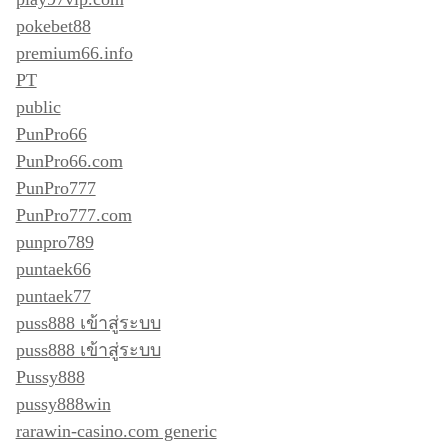
pokebet88
premium66.info
PT
public
PunPro66
PunPro66.com
PunPro777
PunPro777.com
punpro789
puntaek66
puntaek77
puss888 เข้าสู่ระบบ
puss888 เข้าสู่ระบบ
Pussy888
pussy888win
rarawin-casino.com generic