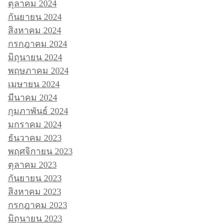
ตุลาคม 2024
กันยายน 2024
สิงหาคม 2024
กรกฎาคม 2024
มิถุนายน 2024
พฤษภาคม 2024
เมษายน 2024
มีนาคม 2024
กุมภาพันธ์ 2024
มกราคม 2024
ธันวาคม 2023
พฤศจิกายน 2023
ตุลาคม 2023
กันยายน 2023
สิงหาคม 2023
กรกฎาคม 2023
มิถุนายน 2023