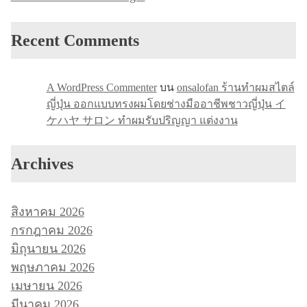
Recent Comments
A WordPress Commenter
บน
onsalofan ร้านทำผมสไตล์
ญี่ปุ่น ออกแบบทรงผมโดยช่างมืออาชีพชาวญี่ปุ่น イ
ケハヤ サロン ทำผมรับปริญญา แต่งงาน
Archives
สิงหาคม 2026
กรกฎาคม 2026
มิถุนายน 2026
พฤษภาคม 2026
เมษายน 2026
มีนาคม 2026