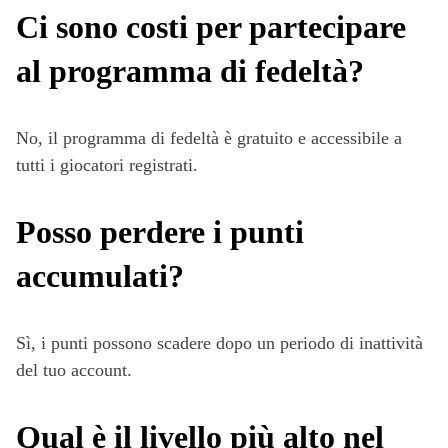
Ci sono costi per partecipare
al programma di fedeltà?
No, il programma di fedeltà è gratuito e accessibile a
tutti i giocatori registrati.
Posso perdere i punti
accumulati?
Sì, i punti possono scadere dopo un periodo di inattività
del tuo account.
Qual è il livello più alto nel