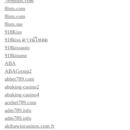
789pluss.com
8lots.com
8lots.com
8lots.me
918Kiss
918kiss ดาวน์โหลด
918kissauto
918kissme
ABA
ABAGroup2
abbet789.com
abuking-casino2
abuking-casino4
acebet789.com
adm789.info
adm789.info
akibawincasinos.com fr