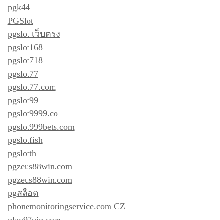
pgk44
PGSlot
pgslot เว็บตรง
pgslot168
pgslot718
pgslot77
pgslot77.com
pgslot99
pgslot9999.co
pgslot999bets.com
pgslotfish
pgslotth
pgzeus88win.com
pgzeus88win.com
pgสล็อต
phonemonitoringservice.com CZ
play97vip.com