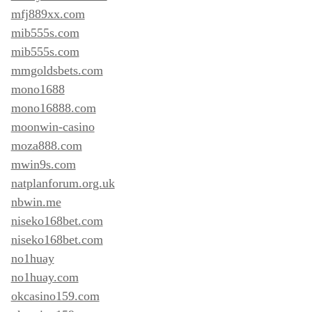
mfj889xx.com
mib555s.com
mib555s.com
mmgoldsbets.com
mono1688
mono16888.com
moonwin-casino
moza888.com
mwin9s.com
natplanforum.org.uk
nbwin.me
niseko168bet.com
niseko168bet.com
no1huay
no1huay.com
okcasino159.com