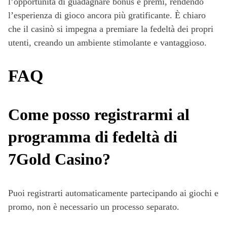
l’opportunità di guadagnare bonus e premi, rendendo
l’esperienza di gioco ancora più gratificante. È chiaro
che il casinò si impegna a premiare la fedeltà dei propri
utenti, creando un ambiente stimolante e vantaggioso.
FAQ
Come posso registrarmi al
programma di fedeltà di
7Gold Casino?
Puoi registrarti automaticamente partecipando ai giochi e
promo, non è necessario un processo separato.