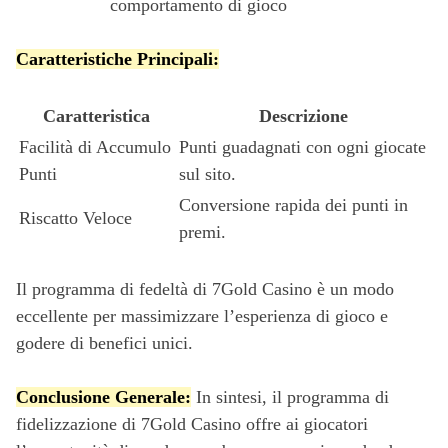
comportamento di gioco
Caratteristiche Principali:
Caratteristica
Descrizione
Facilità di Accumulo
Punti guadagnati con ogni giocate
Punti
sul sito.
Conversione rapida dei punti in
Riscatto Veloce
premi.
Il programma di fedeltà di 7Gold Casino è un modo
eccellente per massimizzare l’esperienza di gioco e
godere di benefici unici.
Conclusione Generale:
In sintesi, il programma di
fidelizzazione di 7Gold Casino offre ai giocatori