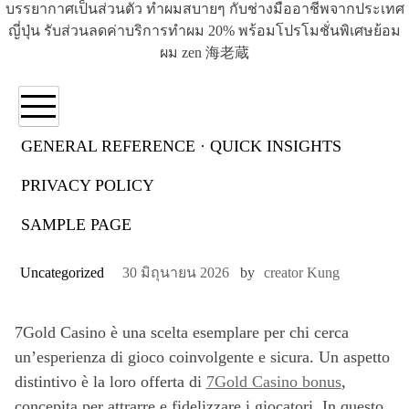
บรรยากาศเป็นส่วนตัว ทำผมสบายๆ กับช่างมืออาชีพจากประเทศ
ญี่ปุ่น รับส่วนลดค่าบริการทำผม 20% พร้อมโปรโมชั่นพิเศษย้อม
ผม zen 海老蔵
GENERAL REFERENCE · QUICK INSIGHTS
PRIVACY POLICY
SAMPLE PAGE
Scegli il tuo bonus in 7Gold Casino
Uncategorized
30 มิถุนายน 2026
by
creator Kung
7Gold Casino è una scelta esemplare per chi cerca
un’esperienza di gioco coinvolgente e sicura. Un aspetto
distintivo è la loro offerta di
7Gold Casino bonus
,
concepita per attrarre e fidelizzare i giocatori. In questo