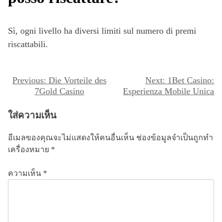
Sì, ogni livello ha diversi limiti sul numero di premi
riscattabili.
แ
Previous:
Die Vorteile des
Next:
1Bet Casino:
7Gold Casino
Esperienza Mobile Unica
น
ะ
ใส่ความเห็น
แ
อีเมลของคุณจะไม่แสดงให้คนอื่นเห็น
ช่องข้อมูลจำเป็นถูกทำ
น
เครื่องหมาย
*
ว
เ
ความเห็น
*
รื่
อ
ง