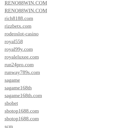
RENO88WIN.COM
RENO88WIN.COM
rich8188.com
rizzbetx.com
rodeoslot-casino
royal558
royal99y.com
royaleluxee.com
run24pro.com
runway789s.com
sagame
sagame168th
sagame168th.com
sbobet
sbotop1688.com
sbotop1688.com
scm