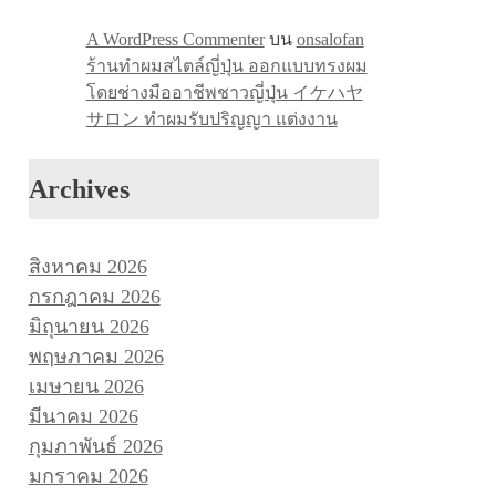
A WordPress Commenter
บน
onsalofan
ร้านทำผมสไตล์ญี่ปุ่น ออกแบบทรงผม
โดยช่างมืออาชีพชาวญี่ปุ่น イケハヤ
サロン ทำผมรับปริญญา แต่งงาน
Archives
สิงหาคม 2026
กรกฎาคม 2026
มิถุนายน 2026
พฤษภาคม 2026
เมษายน 2026
มีนาคม 2026
กุมภาพันธ์ 2026
มกราคม 2026