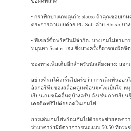
ข้อผิดพลาด
• กราฟิกบางเกมดูเก่า:
slotxo
ถ้าคุณชอบเกมคา
ตระการตาแบบค่าย PG Soft ค่าย Slotxo บางท
• ฟีเจอร์ซื้อฟรีสปินมีจำกัด: บางเกมไม่สามาร
หมุนหา Scatter เอง ซึ่งบางครั้งก็อาจจะผิดจ
ช่องทางเพิ่มเติมอีกสำหรับนักเสี่ยงดวง: นอ
อย่างที่ผมได้เกริ่นไปครับว่า การเดิมพันออนไ
อัลกอริทึมของสล็อตดูเหมือนจะไม่เป็นใจ หมุ
เรียนเกมชนิดอื่นดูบ้างครับ ดังเช่น การเรียน
เครดิตฟรีไปต่อยอดในเกมไพ่
การเล่นเกมไพ่พร้อมกันไปด้วยจะช่วยลดความ
ว่าบาคาร่ามีอัตราการชนะแบบ 50:50 ที่กระ