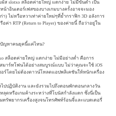
มผัส slotxo สล็อตค่ายใหญ่ แตกง่าย ไม่มีขั้นต่ำ เป็น
บหน้าอินเตอร์เฟสของบางเกมบางครั้งอาจจะมอง
่า) ไม่หวือหวาเท่าค่ายใหม่ๆที่ย้ำกราฟิก 3D อลังการ
ค่า RTP (Return to Player) ของค่ายนี้ ถือว่าอยู่ใน
บปัญหาคนยุคนี้แค่ไหน?
ตxo สล็อตค่ายใหญ่ แตกง่าย ไม่มีอย่างต่ำ คือการ
บสมาร์ทโฟนได้อย่างสมบูรณ์แบบ ไม่ว่าคุณจะใช้ iOS
เซอร์โดยไม่ต้องดาวน์โหลดแอปพลิเคชันให้หนักเครื่อง
ไปปฏิบัติงาน และยังรวมไปถึงตอนพักตอนกลางวัน
ุดหรือเกมค้างระหว่างที่โบนัสกำลังแตก ซึ่งนี่เป็น
กินทรัพยากรเครื่องสูงจนโทรศัพท์ร้อนจี๋และแบตเตอรี่