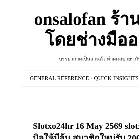
Skip
to
onsalofan ร้
content
โดยช่างมื
บรรยากาศเป็นส่วนตัว ทำผมสบายๆ กั
GENERAL REFERENCE · QUICK INSIGHTS
Slotxo24hr 16 May 2569 slotx
บิลให้มีลุ้น สมาชิกใหม่รับ 