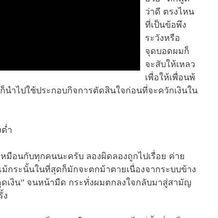
ว่าดี ตรงไหน
ที่เป็นข้อพึง
ระวังหรือ
จุดบอดผมก็
จะสับให้เหลว
เพื่อให้เพื่อนพ้
องและก็นำไปใช้ประกอบกิจการตัดสินใจก่อนที่จะควักเงินใน
งต่ำ
็เหมือนกับทุกคนนะครับ ลองผิดลองถูกไปเรื่อย ค่าย
แม้กระนั้นในที่สุดก็มักจะตกม้าตายเนื่องจากระบบข้าง
“ดูดเงิน” จนหน้ามืด กระทั่งผมตกลงใจกลับมาสู่สามัญ
ั้ง