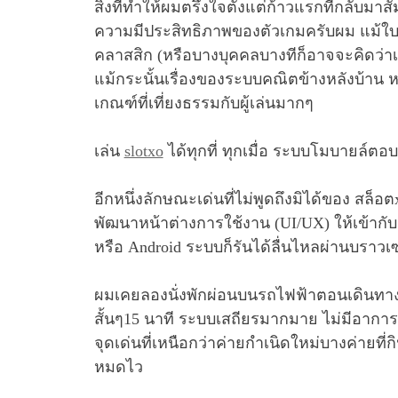
สิ่งที่ทำให้ผมตรึงใจตั้งแต่ก้าวแรกที่กลับมาสั
ความมีประสิทธิภาพของตัวเกมครับผม แม้ใ
คลาสสิก (หรือบางบุคคลบางทีก็อาจจะคิดว่าเก
แม้กระนั้นเรื่องของระบบคณิตข้างหลังบ้าน หรือ
เกณฑ์ที่เที่ยงธรรมกับผู้เล่นมากๆ
เล่น
slotxo
ได้ทุกที่ ทุกเมื่อ ระบบโมบายล์ตอ
อีกหนึ่งลักษณะเด่นที่ไม่พูดถึงมิได้ของ สล็อ
พัฒนาหน้าต่างการใช้งาน (UI/UX) ให้เข้ากั
หรือ Android ระบบก็รันได้ลื่นไหลผ่านบราว
ผมเคยลองนั่งพักผ่อนบนรถไฟฟ้าตอนเดินทาง
สั้นๆ15 นาที ระบบเสถียรมากมาย ไม่มีอาการหล
จุดเด่นที่เหนือกว่าค่ายกำเนิดใหม่บางค่ายที่
หมดไว