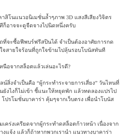
สิโนแนวอนิเมชั่นล้ำๆภาพ 3D แสงสีเสียงวิจิตร
ีก็อาจจะดูจืดจางไปนิดหนึ่งครับ
ถที่จะซื้อฟีพบร์ฟรีสปินได้ จำเป็นต้องอาศัยการกด
ิตใจสายใจร้อนที่ถูกใจข้ามไปลุ้นรอบโบนัสทันที
กเหนือจากสล็อตแล้วเล่นอะไรดี?
ลน์สิ่งจำเป็นคือ “ผู้กระทำระจายการเสี่ยง” วันไหนที่
นยังไงก็ไม่เข้า ชี้แนะให้หยุดพัก แล้วทดลองแปรไป
รู้ โปรโมชั่นบาคาร่า คุ้มๆจากเว็บตรง เพื่อนำโบนัส
เคร่งเครียดจากผู้กระทำดสล็อตก้าวหน้า เนื่องจาก
จ่างแจ้ง แล้วก็ถ้าหากพวกเรานำ แนวทางบาคาร่า