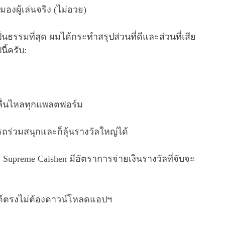
องผู้เล่นจริง (ไม่อวย)
เป็นธรรมที่สุด ผมได้กระทำสรุปส่วนที่ดีและส่วนที่เสีย
้ครับ:
้ลื่นไหลทุกแพลตฟอร์ม
รถร่วมสนุกและก็ลุ้นรางวัลใหญ่ได้
upreme Caishen มีอัตราการจ่ายเงินรางวัลที่จับจะ
บไซต์ตรงไม่ต้องดาวน์โหลดแอปฯ