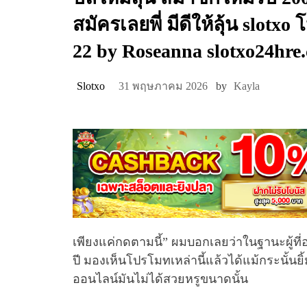
สมัครเลยพี่ มีดีให้ลุ้น slotxo
22 by Roseanna slotxo24hre
Slotxo
31 พฤษภาคม 2026
by
Kayla
เพียงแค่กดตามนี้” ผมบอกเลยว่าในฐานะผู้ที
ปี มองเห็นโปรโมทเหล่านี้แล้วได้แม้กระนั้น
ออนไลน์มันไม่ได้สวยหรูขนาดนั้น