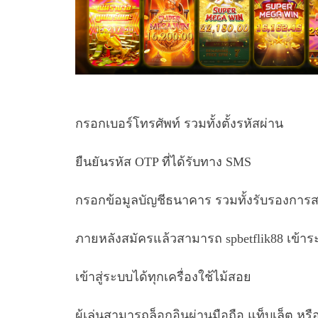
กรอกเบอร์โทรศัพท์ รวมทั้งตั้งรหัสผ่าน
ยืนยันรหัส OTP ที่ได้รับทาง SMS
กรอกข้อมูลบัญชีธนาคาร รวมทั้งรับรองการส
ภายหลังสมัครแล้วสามารถ spbetflik88 เข้าระ
เข้าสู่ระบบได้ทุกเครื่องใช้ไม้สอย
ผู้เล่นสามารถล็อกอินผ่านมือถือ แท็บเล็ต หรื