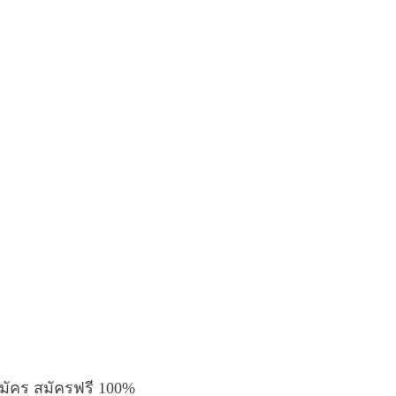
สมัคร สมัครฟรี 100%