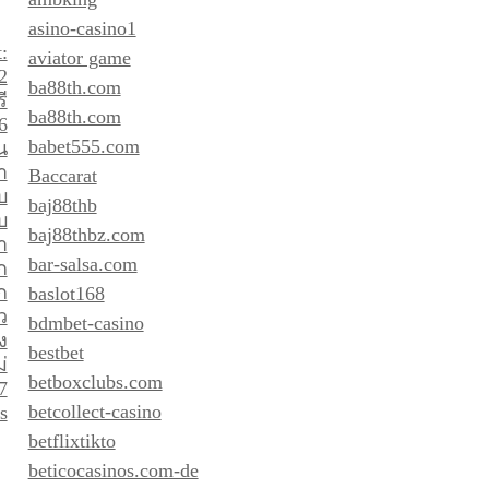
asino-casino1
:
aviator game
2
ba88th.com
ี
ba88th.com
6
babet555.com
น
า
Baccarat
บ
baj88thb
บ
baj88thbz.com
า
bar-salsa.com
ก
ก
baslot168
ว
bdmbet-casino
ง
bestbet
่
betboxclubs.com
7
betcollect-casino
s
betflixtikto
beticocasinos.com-de