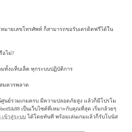
ตีหมายเลขโทรศัพท์ ก็สามารถขอรับเครดิตฟรีได้ใน
รือไม่?
วมทั้งแท็บเล็ต ทุกระบบปฏิบัติการ
ณไม่สมควรพลาด
์ศูนย์รวมเกมครบ มีความปลอดภัยสูง แล้วก็มีโปรโม
pbetflik88 เป็นเว็บไซต์ที่เหมาะกับคุณที่สุด เริ่มกล้วยๆ
8 เข้าสู่ระบบ
ได้โดยทันที พร้อมเล่นเกมแล้วก็รับโบนัส