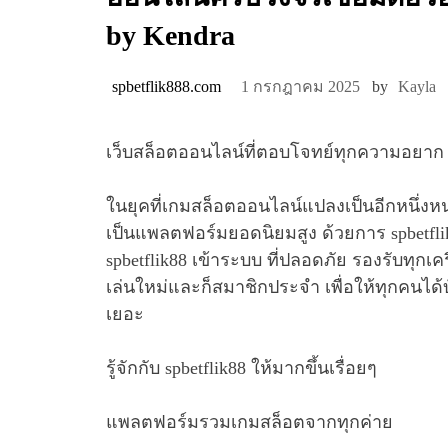
by Kendra
spbetflik888.com
1 กรกฎาคม 2025
by
Kayla
เว็บสล็อตออนไลน์ที่ตอบโจทย์ทุกความอยาก
ในยุคที่เกมสล็อตออนไลน์แปลงเป็นอีกหนึ่ง
เป็นแพลตฟอร์มยอดนิยมสูง ด้วยการ spbetfli
spbetflik88 เข้าระบบ ที่ปลอดภัย รองรับทุกเครื
เล่นใหม่และก็สมาชิกประจำ เพื่อให้ทุกคนได้บ
เยอะ
รู้จักกับ spbetflik88 ให้มากขึ้นเรื่อยๆ
แพลตฟอร์มรวมเกมสล็อตจากทุกค่าย