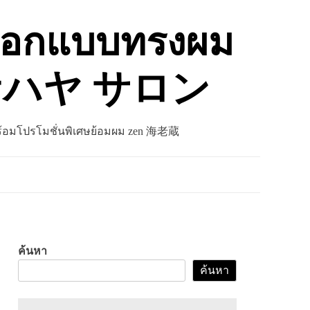
น ออกแบบทรงผม
น イケハヤ サロン
พร้อมโปรโมชั่นพิเศษย้อมผม zen 海老蔵
ค้นหา
ค้นหา