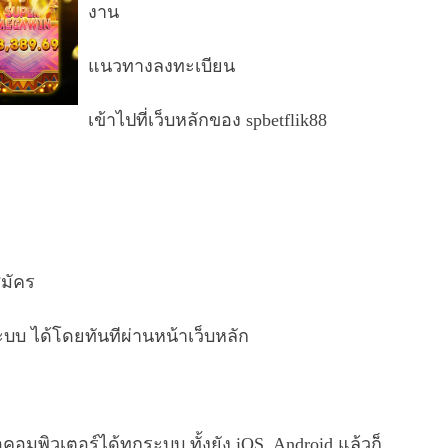
งาน
แนวทางลงทะเบียน
เข้าไปที่เว็บหลักของ spbetflik88
มัคร
บบ ได้โดยทันทีผ่านหน้าเว็บหลัก
อคอมพิวเตอร์ได้ทุกระบบ ทั้งยัง iOS, Android แล้วก็