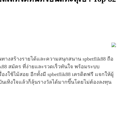
หนทางสร้างรายได้และความสนุกสนาน spbetflik88 ถือ
k88 สมัคร ที่ง่ายและรวดเร็วทันใจ พร้อมระบบ
่องใช้ไม้สอย อีกทั้งมี spbetflik88 เครดิตฟรี แจกให้ผู้
ันเทิงใจแล้วก็ลุ้นรางวัลได้มากขึ้นโดยไม่ต้องลงทุน