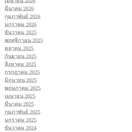
เมษายน 2026
มีนาคม 2026
กุมภาพันธ์ 2026
มกราคม 2026
ธันวาคม 2025
พฤศจิกายน 2025
ตุลาคม 2025
กันยายน 2025
สิงหาคม 2025
กรกฎาคม 2025
มิถุนายน 2025
พฤษภาคม 2025
เมษายน 2025
มีนาคม 2025
กุมภาพันธ์ 2025
มกราคม 2025
ธันวาคม 2024