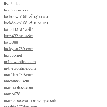
live22slot
lnw365bet.com
lockdown168 เข้าสู่ระบบ
lockdown168 เข้าสู่ระบบ
lotto432 ทางเข้า
lotto432 ทางเข้า
lotto888
luckycat789.com
lux555.net
m4newonline.com
m4newonline.com
mac1bet789.com
macau888.win
marinapluss.com
mario678
marketbosworthbrewery.co.uk
meekin365day.com