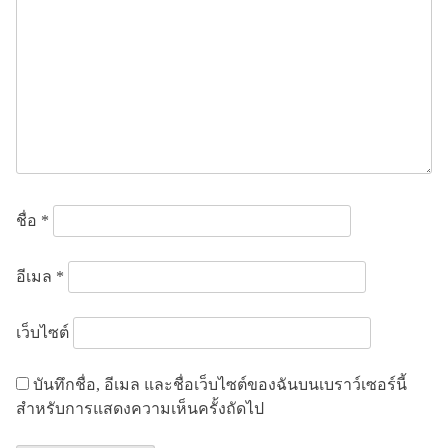
ง
ชื่อ
*
อีเมล
*
เว็บไซต์
บันทึกชื่อ, อีเมล และชื่อเว็บไซต์ของฉันบนเบราว์เซอร์นี้
สำหรับการแสดงความเห็นครั้งถัดไป