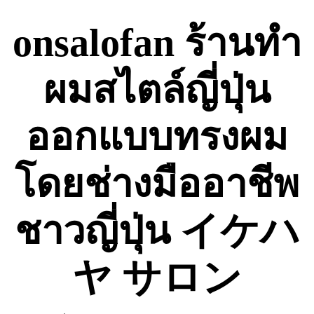
Skip
to
onsalofan ร้านทำ
content
ผมสไตล์ญี่ปุ่น
ออกแบบทรงผม
โดยช่างมืออาชีพ
ชาวญี่ปุ่น イケハ
ヤ サロン