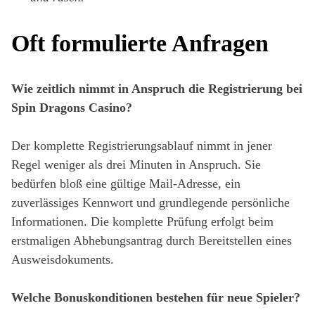
Oft formulierte Anfragen
Wie zeitlich nimmt in Anspruch die Registrierung bei
Spin Dragons Casino?
Der komplette Registrierungsablauf nimmt in jener
Regel weniger als drei Minuten in Anspruch. Sie
bedürfen bloß eine gültige Mail-Adresse, ein
zuverlässiges Kennwort und grundlegende persönliche
Informationen. Die komplette Prüfung erfolgt beim
erstmaligen Abhebungsantrag durch Bereitstellen eines
Ausweisdokuments.
Welche Bonuskonditionen bestehen für neue Spieler?