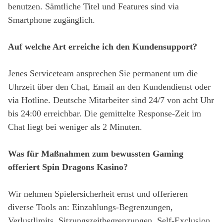
benutzen. Sämtliche Titel und Features sind via
Smartphone zugänglich.
Auf welche Art erreiche ich den Kundensupport?
Jenes Serviceteam ansprechen Sie permanent um die
Uhrzeit über den Chat, Email an den Kundendienst oder
via Hotline. Deutsche Mitarbeiter sind 24/7 von acht Uhr
bis 24:00 erreichbar. Die gemittelte Response-Zeit im
Chat liegt bei weniger als 2 Minuten.
Was für Maßnahmen zum bewussten Gaming
offeriert Spin Dragons Kasino?
Wir nehmen Spielersicherheit ernst und offerieren
diverse Tools an: Einzahlungs-Begrenzungen,
Verlustlimits, Sitzungszeitbegrenzungen, Self-Exclusion