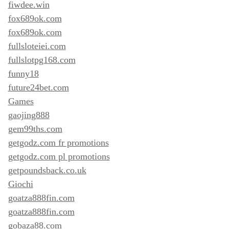
fiwdee.win
fox689ok.com
fox689ok.com
fullsloteiei.com
fullslotpg168.com
funny18
future24bet.com
Games
gaojing888
gem99ths.com
getgodz.com fr promotions
getgodz.com pl promotions
getpoundsback.co.uk
Giochi
goatza888fin.com
goatza888fin.com
gobaza88.com