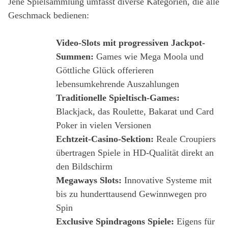
Jene Spielsammlung umfasst diverse Kategorien, die alle
Geschmack bedienen:
Video-Slots mit progressiven Jackpot-
Summen:
Games wie Mega Moola und
Göttliche Glück offerieren
lebensumkehrende Auszahlungen
Traditionelle Spieltisch-Games:
Blackjack, das Roulette, Bakarat und Card
Poker in vielen Versionen
Echtzeit-Casino-Sektion:
Reale Croupiers
übertragen Spiele in HD-Qualität direkt an
den Bildschirm
Megaways Slots:
Innovative Systeme mit
bis zu hunderttausend Gewinnwegen pro
Spin
Exclusive Spindragons Spiele:
Eigens für