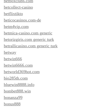
betboxclubs.com
betcollect-casino
betflixtikto
beticocasinos.com-de
betm4vip.com
betmica-casino.com generic
betorizgiris.com generic turk
betrallicasino.com generic turk
betway
betwin666
betwin6666.com
betworld369hot.com
bio285th.com
bluewin8888.info
bombet888.win
bonanza99
bonus888