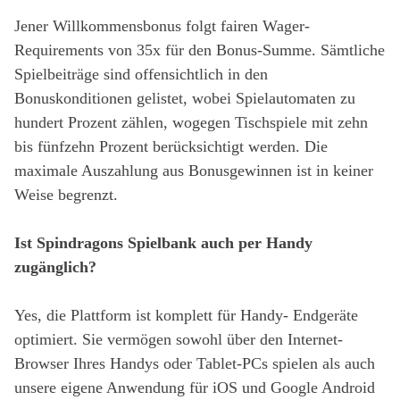
Jener Willkommensbonus folgt fairen Wager-
Requirements von 35x für den Bonus-Summe. Sämtliche
Spielbeiträge sind offensichtlich in den
Bonuskonditionen gelistet, wobei Spielautomaten zu
hundert Prozent zählen, wogegen Tischspiele mit zehn
bis fünfzehn Prozent berücksichtigt werden. Die
maximale Auszahlung aus Bonusgewinnen ist in keiner
Weise begrenzt.
Ist Spindragons Spielbank auch per Handy
zugänglich?
Yes, die Plattform ist komplett für Handy- Endgeräte
optimiert. Sie vermögen sowohl über den Internet-
Browser Ihres Handys oder Tablet-PCs spielen als auch
unsere eigene Anwendung für iOS und Google Android