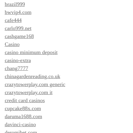
brazil999
bwvip4.com
cafe444
carlo999.net
cashgame168
Casino
casino minimum deposit
casino-extra
chang7777
chinagardenreading.co.uk
crazytowerplay.com generic
crazytowerplay.com it
credit card casinos
cupcake88x.com
daruma1688.com
davinci-casino
deromibet.com