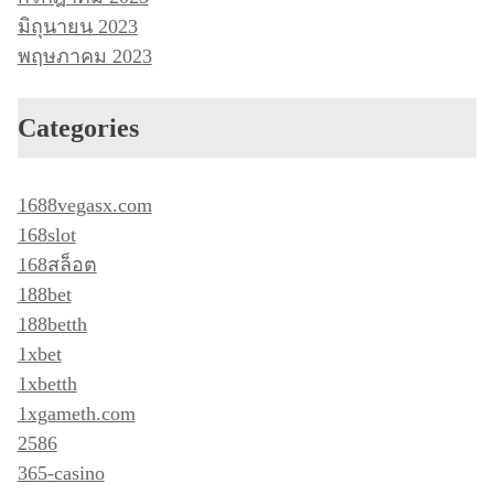
มิถุนายน 2023
พฤษภาคม 2023
Categories
1688vegasx.com
168slot
168สล็อต
188bet
188betth
1xbet
1xbetth
1xgameth.com
2586
365-casino