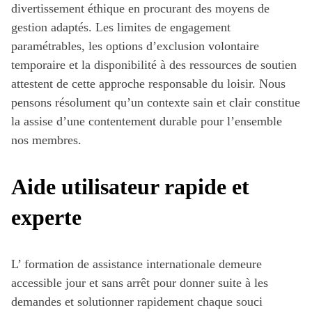
divertissement éthique en procurant des moyens de
gestion adaptés. Les limites de engagement
paramétrables, les options d’exclusion volontaire
temporaire et la disponibilité à des ressources de soutien
attestent de cette approche responsable du loisir. Nous
pensons résolument qu’un contexte sain et clair constitue
la assise d’une contentement durable pour l’ensemble
nos membres.
Aide utilisateur rapide et
experte
L’ formation de assistance internationale demeure
accessible jour et sans arrêt pour donner suite à les
demandes et solutionner rapidement chaque souci