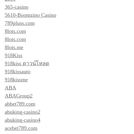
365-casino
5610-Boomzino Casino
789pluss.com
8lots.com
8lots.com
8lots.me
918Kiss
918kiss ดาวน์โหลด
918kissauto
918kissme
ABA
ABAGroup2
abbet789.com
abuking-casino2
abuking-casino4
acebet789.com