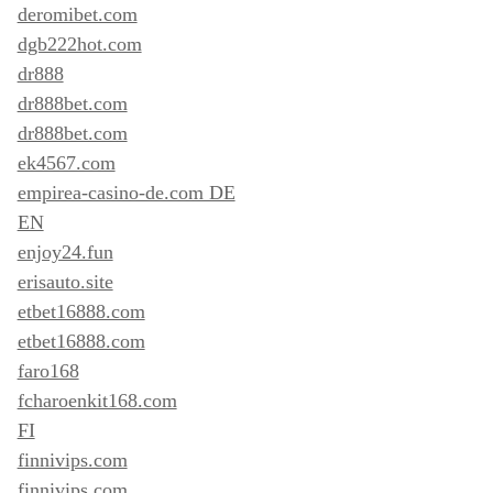
deromibet.com
dgb222hot.com
dr888
dr888bet.com
dr888bet.com
ek4567.com
empirea-casino-de.com DE
EN
enjoy24.fun
erisauto.site
etbet16888.com
etbet16888.com
faro168
fcharoenkit168.com
FI
finnivips.com
finnivips.com