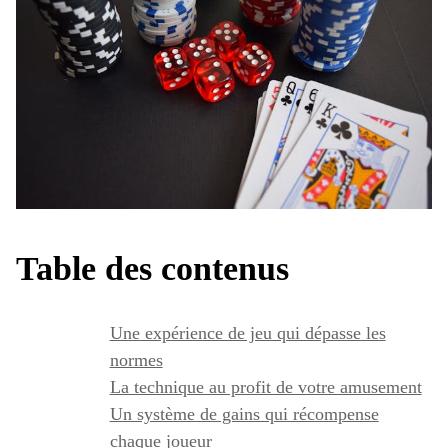
Table des contenus
Une expérience de jeu qui dépasse les
normes
La technique au profit de votre amusement
Un système de gains qui récompense
chaque joueur