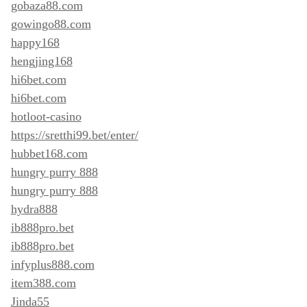
gobaza88.com
gowingo88.com
happy168
hengjing168
hi6bet.com
hi6bet.com
hotloot-casino
https://sretthi99.bet/enter/
hubbet168.com
hungry purry 888
hungry purry 888
hydra888
ib888pro.bet
ib888pro.bet
infyplus888.com
item388.com
Jinda55