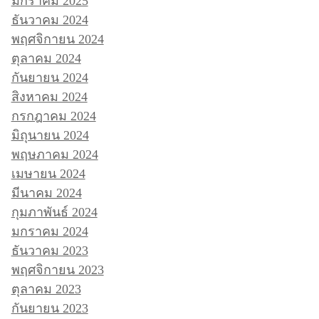
มกราคม 2025
ธันวาคม 2024
พฤศจิกายน 2024
ตุลาคม 2024
กันยายน 2024
สิงหาคม 2024
กรกฎาคม 2024
มิถุนายน 2024
พฤษภาคม 2024
เมษายน 2024
มีนาคม 2024
กุมภาพันธ์ 2024
มกราคม 2024
ธันวาคม 2023
พฤศจิกายน 2023
ตุลาคม 2023
กันยายน 2023