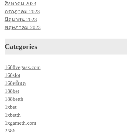
สิงหาคม 2023
กรกฎาคม 2023
มิถุนายน 2023
พฤษภาคม 2023
Categories
1688vegasx.com
168slot
168สล็อต
188bet
188betth
1xbet
1xbetth
1xgameth.com
2586