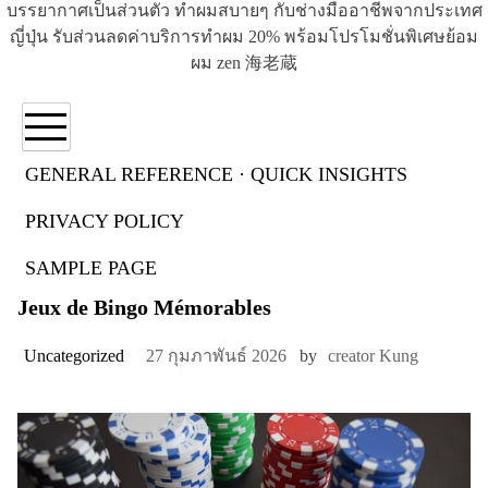
บรรยากาศเป็นส่วนตัว ทำผมสบายๆ กับช่างมืออาชีพจากประเทศ
ญี่ปุ่น รับส่วนลดค่าบริการทำผม 20% พร้อมโปรโมชั่นพิเศษย้อม
ผม zen 海老蔵
GENERAL REFERENCE · QUICK INSIGHTS
PRIVACY POLICY
SAMPLE PAGE
Zebra Bingo : Votre Plateforme Idéale pour des
Jeux de Bingo Mémorables
Uncategorized
27 กุมภาพันธ์ 2026
by
creator Kung