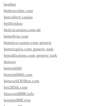
bestbet
betboxclubs.com
betcollect-casino
betflixtikto
beticocasinos.com-de
betm4vip.com
betmica-casino.com generic
betorizgiris.com generic turk
betrallicasino.com generic turk
betway
betwin666
betwin6666.com
betworld369hot.com
bio285th.com
bluewin8888.info
bombet888.win