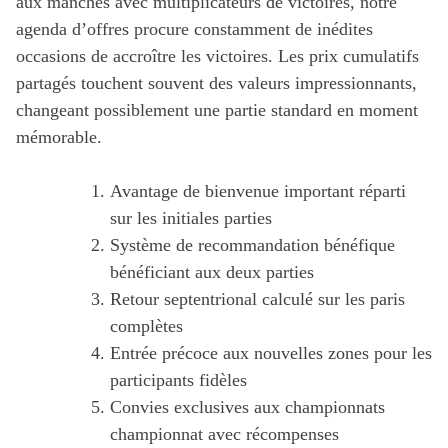
aux manches avec multiplicateurs de victoires, notre
agenda d’offres procure constamment de inédites
occasions de accroître les victoires. Les prix cumulatifs
partagés touchent souvent des valeurs impressionnants,
changeant possiblement une partie standard en moment
mémorable.
Avantage de bienvenue important réparti
sur les initiales parties
Système de recommandation bénéfique
bénéficiant aux deux parties
Retour septentrional calculé sur les paris
complètes
Entrée précoce aux nouvelles zones pour les
participants fidèles
Convies exclusives aux championnats
championnat avec récompenses