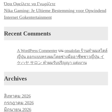
Όσα Οφείλετε να Γνωρίζετε
Nika Gaming: Je Ultieme Bestemming voor Opwindend
Internet Gokentertainment
Recent Comments
A WordPress Commenter
บน
onsalofan ร้านทำผมสไตล์
ญี่ปุ่น ออกแบบทรงผมโดยช่างมืออาชีพชาวญี่ปุ่น イ
ケハヤ サロン ทำผมรับปริญญา แต่งงาน
Archives
สิงหาคม 2026
กรกฎาคม 2026
มิถุนายน 2026