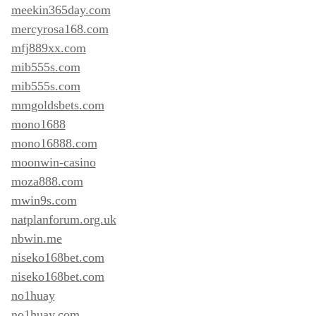
meekin365day.com
mercyrosa168.com
mfj889xx.com
mib555s.com
mib555s.com
mmgoldsbets.com
mono1688
mono16888.com
moonwin-casino
moza888.com
mwin9s.com
natplanforum.org.uk
nbwin.me
niseko168bet.com
niseko168bet.com
no1huay
no1huay.com