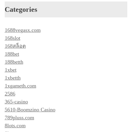
Categories
1688vegasx.com
168slot
168สล็อต
188bet
188betth
1xbet
1xbetth
1xgameth.com
2586
365-casino
5610-Boomzino Casino
789pluss.com
8lots.com