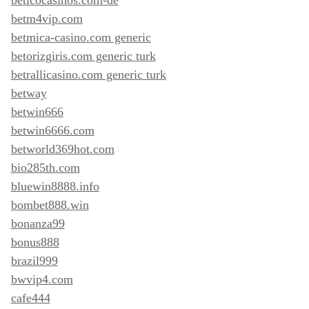
betm4vip.com
betmica-casino.com generic
betorizgiris.com generic turk
betrallicasino.com generic turk
betway
betwin666
betwin6666.com
betworld369hot.com
bio285th.com
bluewin8888.info
bombet888.win
bonanza99
bonus888
brazil999
bwvip4.com
cafe444