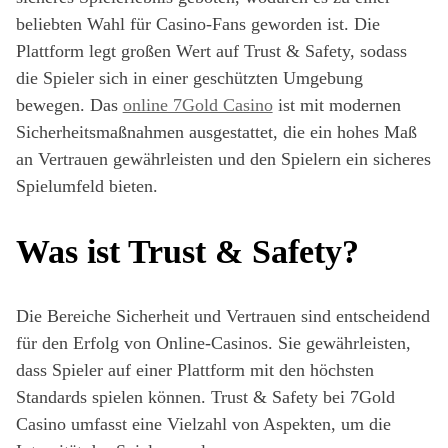
beliebten Wahl für Casino-Fans geworden ist. Die
Plattform legt großen Wert auf Trust & Safety, sodass
die Spieler sich in einer geschützten Umgebung
bewegen. Das
online 7Gold Casino
ist mit modernen
Sicherheitsmaßnahmen ausgestattet, die ein hohes Maß
an Vertrauen gewährleisten und den Spielern ein sicheres
Spielumfeld bieten.
Was ist Trust & Safety?
Die Bereiche Sicherheit und Vertrauen sind entscheidend
für den Erfolg von Online-Casinos. Sie gewährleisten,
dass Spieler auf einer Plattform mit den höchsten
Standards spielen können. Trust & Safety bei 7Gold
Casino umfasst eine Vielzahl von Aspekten, um die