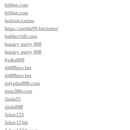
hi6bet.com
hi6bet.com
hotloot-casino
https://sretthi99.bet/enter/
hubbet168.com
hungry purry 888
hungry purry 888
hydra888
ib888pro.bet
ib888pro.bet
infyplus888.com
item388.com
Jinda55
jinda888
Joker123
Joker123th