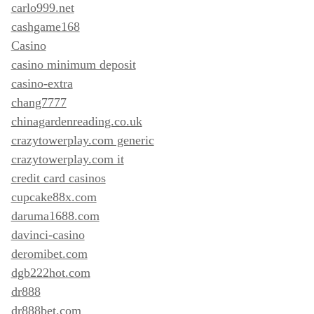
carlo999.net
cashgame168
Casino
casino minimum deposit
casino-extra
chang7777
chinagardenreading.co.uk
crazytowerplay.com generic
crazytowerplay.com it
credit card casinos
cupcake88x.com
daruma1688.com
davinci-casino
deromibet.com
dgb222hot.com
dr888
dr888bet.com