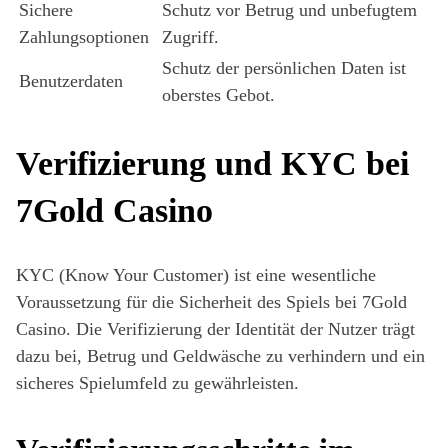
Sichere
Schutz vor Betrug und unbefugtem
Zahlungsoptionen
Zugriff.
Schutz der persönlichen Daten ist
Benutzerdaten
oberstes Gebot.
Verifizierung und KYC bei
7Gold Casino
KYC (Know Your Customer) ist eine wesentliche
Voraussetzung für die Sicherheit des Spiels bei 7Gold
Casino. Die Verifizierung der Identität der Nutzer trägt
dazu bei, Betrug und Geldwäsche zu verhindern und ein
sicheres Spielumfeld zu gewährleisten.