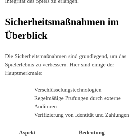
Integrität des Spiels zu erlangen.
Sicherheitsmaßnahmen im
Überblick
Die Sicherheitsmaßnahmen sind grundlegend, um das
Spielerlebnis zu verbessern. Hier sind einige der
Hauptmerkmale:
Verschlüsselungstechnologien
Regelmäßige Prüfungen durch externe
Auditoren
Verifizierung von Identität und Zahlungen
Aspekt
Bedeutung