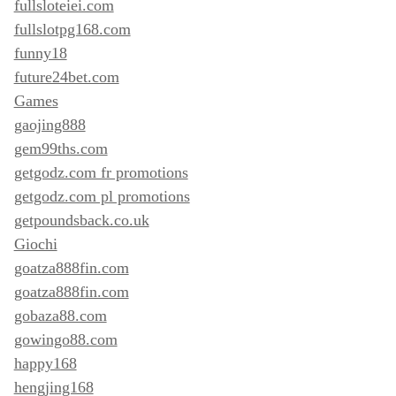
fullsloteiei.com
fullslotpg168.com
funny18
future24bet.com
Games
gaojing888
gem99ths.com
getgodz.com fr promotions
getgodz.com pl promotions
getpoundsback.co.uk
Giochi
goatza888fin.com
goatza888fin.com
gobaza88.com
gowingo88.com
happy168
hengjing168