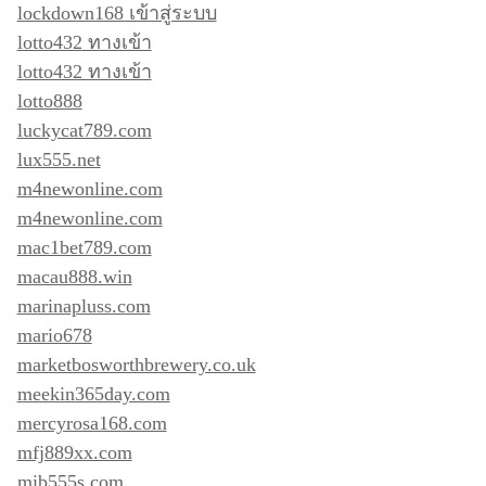
lockdown168 เข้าสู่ระบบ
lotto432 ทางเข้า
lotto432 ทางเข้า
lotto888
luckycat789.com
lux555.net
m4newonline.com
m4newonline.com
mac1bet789.com
macau888.win
marinapluss.com
mario678
marketbosworthbrewery.co.uk
meekin365day.com
mercyrosa168.com
mfj889xx.com
mib555s.com