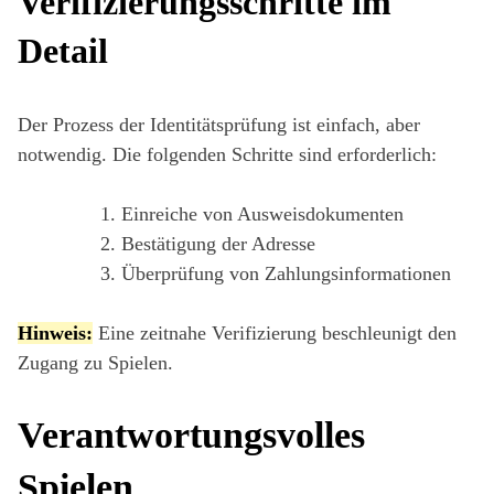
Verifizierungsschritte im
Detail
Der Prozess der Identitätsprüfung ist einfach, aber
notwendig. Die folgenden Schritte sind erforderlich:
Einreiche von Ausweisdokumenten
Bestätigung der Adresse
Überprüfung von Zahlungsinformationen
Hinweis:
Eine zeitnahe Verifizierung beschleunigt den
Zugang zu Spielen.
Verantwortungsvolles
Spielen