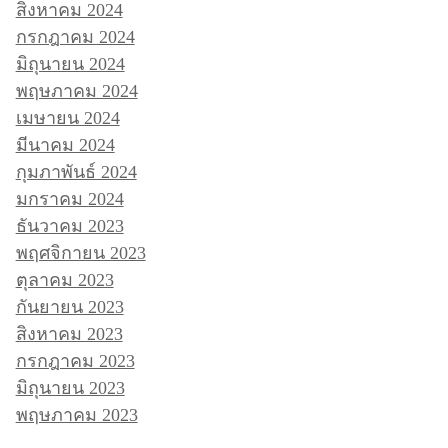
สิงหาคม 2024
กรกฎาคม 2024
มิถุนายน 2024
พฤษภาคม 2024
เมษายน 2024
มีนาคม 2024
กุมภาพันธ์ 2024
มกราคม 2024
ธันวาคม 2023
พฤศจิกายน 2023
ตุลาคม 2023
กันยายน 2023
สิงหาคม 2023
กรกฎาคม 2023
มิถุนายน 2023
พฤษภาคม 2023