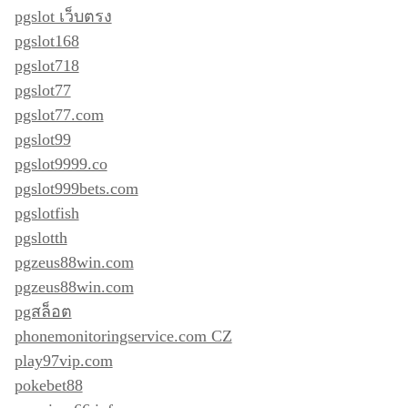
pgslot เว็บตรง
pgslot168
pgslot718
pgslot77
pgslot77.com
pgslot99
pgslot9999.co
pgslot999bets.com
pgslotfish
pgslotth
pgzeus88win.com
pgzeus88win.com
pgสล็อต
phonemonitoringservice.com CZ
play97vip.com
pokebet88