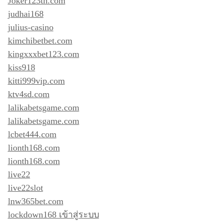
Joker123th.com
judhai168
julius-casino
kimchibetbet.com
kingxxxbet123.com
kiss918
kitti999vip.com
ktv4sd.com
lalikabetsgame.com
lalikabetsgame.com
lcbet444.com
lionth168.com
lionth168.com
live22
live22slot
lnw365bet.com
lockdown168 เข้าสู่ระบบ