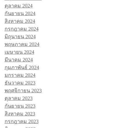
ตุลาคม 2024
กันยายน 2024
สิงหาคม 2024
กรกฎาคม 2024
มิถุนายน 2024
พฤษภาคม 2024
เมษายน 2024
มีนาคม 2024
กุมภาพันธ์ 2024
มกราคม 2024
ธันวาคม 2023
พฤศจิกายน 2023
ตุลาคม 2023
กันยายน 2023
สิงหาคม 2023
กรกฎาคม 2023