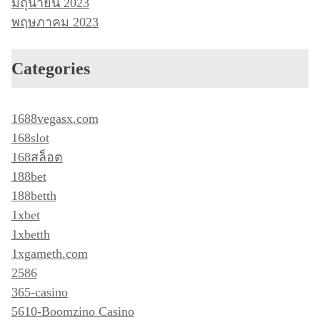
มิถุนายน 2023
พฤษภาคม 2023
Categories
1688vegasx.com
168slot
168สล็อต
188bet
188betth
1xbet
1xbetth
1xgameth.com
2586
365-casino
5610-Boomzino Casino