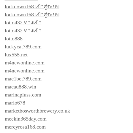
lockdown168 เข้าสู่ระบบ
lockdown168 เข้าสู่ระบบ
lotto432 ทางเข้า
lotto432 ทางเข้า
lotto888
luckycat789.com
lux555.net
m4newonline.com
m4newonline.com
mac1bet789.com
macau888.win
marinapluss.com
mario678
marketbosworthbrewery.co.uk
meekin365day.com
mercyrosa168.com