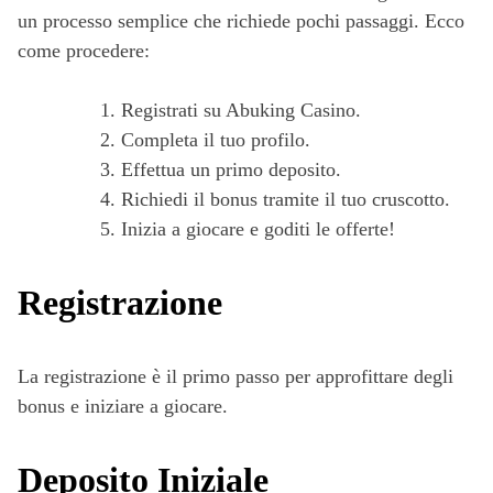
un processo semplice che richiede pochi passaggi. Ecco
come procedere:
Registrati su Abuking Casino.
Completa il tuo profilo.
Effettua un primo deposito.
Richiedi il bonus tramite il tuo cruscotto.
Inizia a giocare e goditi le offerte!
Registrazione
La registrazione è il primo passo per approfittare degli
bonus e iniziare a giocare.
Deposito Iniziale