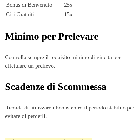
Bonus di Benvenuto
25x
Giri Gratuiti
15x
Minimo per Prelevare
Controlla sempre il requisito minimo di vincita per
effettuare un prelievo.
Scadenze di Scommessa
Ricorda di utilizzare i bonus entro il periodo stabilito per
evitare di perderli.