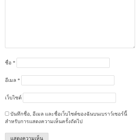
ง
ชื่อ
*
อีเมล
*
เว็บไซต์
บันทึกชื่อ, อีเมล และชื่อเว็บไซต์ของฉันบนเบราว์เซอร์นี้
สำหรับการแสดงความเห็นครั้งถัดไป