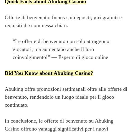
Quick Facts about Abuking Casino:
Offerte di benvenuto, bonus sui depositi, giri gratuiti e
requisiti di scommessa chiari.
“Le offerte di benvenuto non solo attraggono
giocatori, ma aumentano anche il loro
coinvolgimento!” — Esperto di gioco online
Did You Know about Abuking Casino?
Abuking offre promozioni settimanali oltre alle offerte di
benvenuto, rendendolo un luogo ideale per il gioco
continuato.
In conclusione, le offerte di benvenuto su Abuking
Casino offrono vantaggi significativi per i nuovi