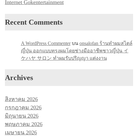
Internet Gokentertainment
Recent Comments
A WordPress Commenter
บน
onsalofan ร้านทำผมสไตล์
ญี่ปุ่น ออกแบบทรงผมโดยช่างมืออาชีพชาวญี่ปุ่น イ
ケハヤ サロン ทำผมรับปริญญา แต่งงาน
Archives
สิงหาคม 2026
กรกฎาคม 2026
มิถุนายน 2026
พฤษภาคม 2026
เมษายน 2026