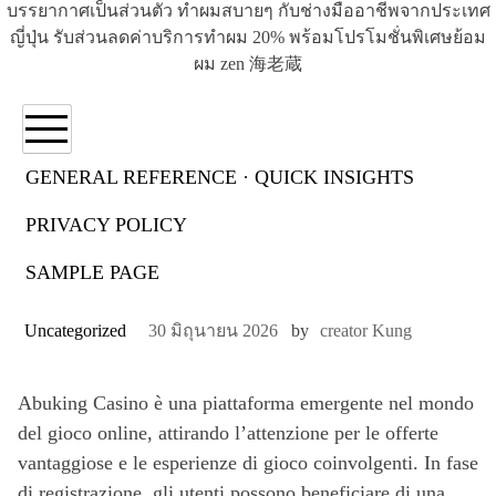
บรรยากาศเป็นส่วนตัว ทำผมสบายๆ กับช่างมืออาชีพจากประเทศ
ญี่ปุ่น รับส่วนลดค่าบริการทำผม 20% พร้อมโปรโมชั่นพิเศษย้อม
ผม zen 海老蔵
GENERAL REFERENCE · QUICK INSIGHTS
PRIVACY POLICY
SAMPLE PAGE
Abuking Casino: Offerte di Benvenuto
Uncategorized
30 มิถุนายน 2026
by
creator Kung
Abuking Casino è una piattaforma emergente nel mondo
del gioco online, attirando l’attenzione per le offerte
vantaggiose e le esperienze di gioco coinvolgenti. In fase
di registrazione, gli utenti possono beneficiare di una