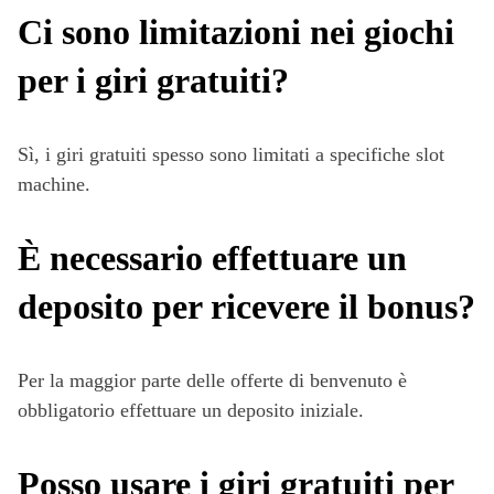
Ci sono limitazioni nei giochi
per i giri gratuiti?
Sì, i giri gratuiti spesso sono limitati a specifiche slot
machine.
È necessario effettuare un
deposito per ricevere il bonus?
Per la maggior parte delle offerte di benvenuto è
obbligatorio effettuare un deposito iniziale.
Posso usare i giri gratuiti per