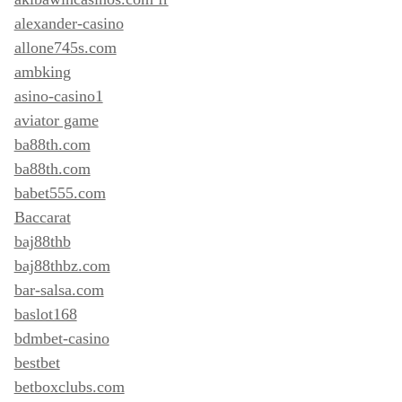
alexander-casino
allone745s.com
ambking
asino-casino1
aviator game
ba88th.com
ba88th.com
babet555.com
Baccarat
baj88thb
baj88thbz.com
bar-salsa.com
baslot168
bdmbet-casino
bestbet
betboxclubs.com