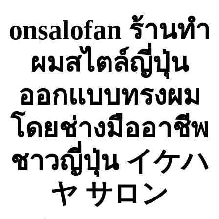
Skip
to
onsalofan ร้านทำ
content
ผมสไตล์ญี่ปุ่น
ออกแบบทรงผม
โดยช่างมืออาชีพ
ชาวญี่ปุ่น イケハ
ヤ サロン