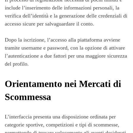
include l’inserimento delle informazioni personali, la
verifica dell’identità e la generazione delle credenziali di
accesso sicure per salvaguardare il conto.
Dopo la iscrizione, l’accesso alla piattaforma avviene
tramite username e password, con la opzione di attivare
l’autenticazione a due fattori per una maggiore sicurezza
del profilo.
Orientamento nei Mercati di
Scommessa
L’interfaccia presenta una disposizione ordinata per
categorie sportive, competizioni e tipi di scommesse,
permettendo di trovare velocemente gli eventi desiderati