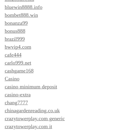
bluewin8888.info
bombet888.win
bonanza99
bonus888
brazil999
bwvip4.com
cafe444
carlo999.net
cashgame168
Casino
casino minimum deposit
casino-extra
chang7777
chinagardenreading.co.uk
crazytowerplay.com generic
crazytowerplay.com it