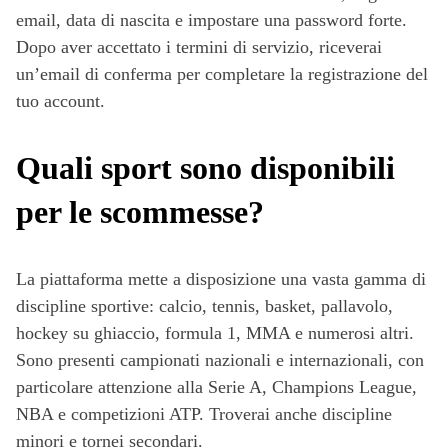
email, data di nascita e impostare una password forte.
Dopo aver accettato i termini di servizio, riceverai
un’email di conferma per completare la registrazione del
tuo account.
Quali sport sono disponibili
per le scommesse?
La piattaforma mette a disposizione una vasta gamma di
discipline sportive: calcio, tennis, basket, pallavolo,
hockey su ghiaccio, formula 1, MMA e numerosi altri.
Sono presenti campionati nazionali e internazionali, con
particolare attenzione alla Serie A, Champions League,
NBA e competizioni ATP. Troverai anche discipline
minori e tornei secondari.