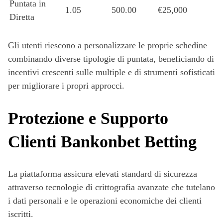
Puntata in
1.05
500.00
€25,000
Diretta
Gli utenti riescono a personalizzare le proprie schedine
combinando diverse tipologie di puntata, beneficiando di
incentivi crescenti sulle multiple e di strumenti sofisticati
per migliorare i propri approcci.
Protezione e Supporto
Clienti Bankonbet Betting
La piattaforma assicura elevati standard di sicurezza
attraverso tecnologie di crittografia avanzate che tutelano
i dati personali e le operazioni economiche dei clienti
iscritti.