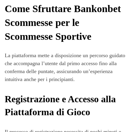
Come Sfruttare Bankonbet
Scommesse per le
Scommesse Sportive
La piattaforma mette a disposizione un percorso guidato
che accompagna l’utente dal primo accesso fino alla
conferma delle puntate, assicurando un’esperienza
intuitiva anche per i principianti.
Registrazione e Accesso alla
Piattaforma di Gioco
Il processo di registrazione necessita di pochi minuti e