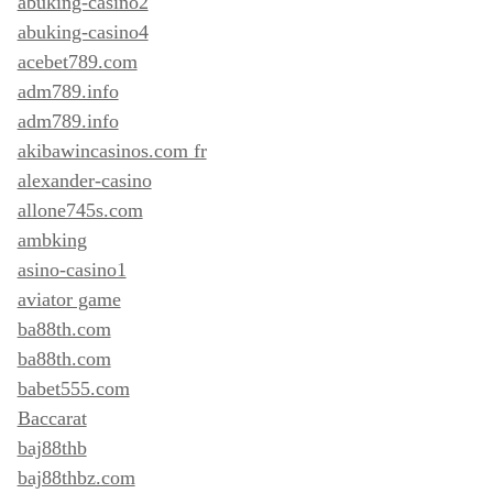
abuking-casino2
abuking-casino4
acebet789.com
adm789.info
adm789.info
akibawincasinos.com fr
alexander-casino
allone745s.com
ambking
asino-casino1
aviator game
ba88th.com
ba88th.com
babet555.com
Baccarat
baj88thb
baj88thbz.com