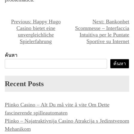
แ
Previous:
Happy Hugo
Next:
Bankonbet
Casino bietet eine
Scommesse – Interfaccia
น
unvergleichliche
Intuitiva per le Puntate
ะ
Spielerfahrung
Sportive su Internet
แ
ค้นหา
น
ค้นหา
ว
เ
Recent Posts
รื่
อ
ง
Plinko Casino – Alt Du må vite å vite Om Dette
fascinerende spilleautomaten
Plinko – Najatraktivnija Casino Atrakcija s Jedinstvenom
Mehanikom