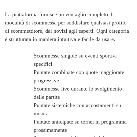
La piattaforma fornisce un ventaglio completo di
modalità di scommessa per soddisfare qualsiasi profilo
di scommettitore, dai novizi agli esperti. Ogni categoria
è strutturata in maniera intuitiva e facile da usare.
Scommesse singole su eventi sportivi
specifici
Puntate combinate con quote maggiorate
progressive
Scommesse live durante lo svolgimento
delle partite
Puntate sistemiche con accostamenti su
misura
Puntate anticipate su tornei in programma
prossimamente