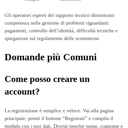
Gli operatori esperti del supporto tecnico dimostrano
competenza nella gestione di problemi riguardanti
pagamenti, controllo dell’identità, difficoltà tecniche e
spiegazioni sul regolamento delle scommesse.
Domande più Comuni
Come posso creare un
account?
La registrazione è semplice e veloce. Vai alla pagina
principale, premi il bottone “Registrati” e compila il
modulo con i tuoi dati. Dovrai inserire nome, cognome e