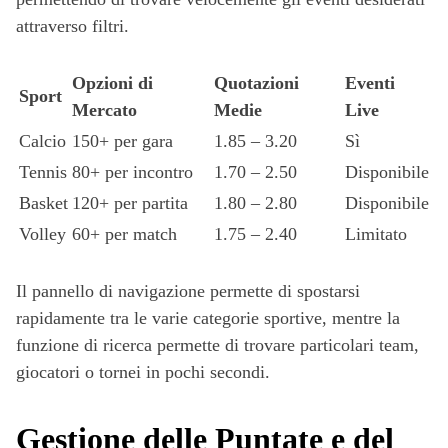
attraverso filtri.
Opzioni di
Quotazioni
Eventi
Sport
Mercato
Medie
Live
Calcio
150+ per gara
1.85 – 3.20
Sì
Tennis
80+ per incontro
1.70 – 2.50
Disponibile
Basket
120+ per partita
1.80 – 2.80
Disponibile
Volley
60+ per match
1.75 – 2.40
Limitato
Il pannello di navigazione permette di spostarsi
rapidamente tra le varie categorie sportive, mentre la
funzione di ricerca permette di trovare particolari team,
giocatori o tornei in pochi secondi.
Gestione delle Puntate e del