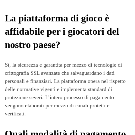
La piattaforma di gioco è
affidabile per i giocatori del
nostro paese?
Sì, la sicurezza è garantita per mezzo di tecnologie di
crittografia SSL avanzate che salvaguardano i dati
personali e finanziari. La piattaforma opera nel rispetto
delle normative vigenti e implementa standard di
protezione severi. L’intero processo di pagamento
vengono elaborati per mezzo di canali protetti e
verificati.
Quali modalità di pagamento