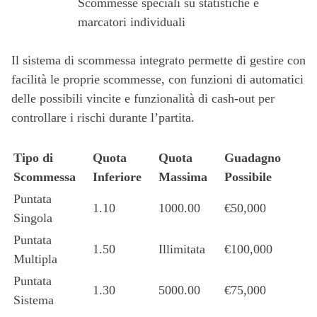
Scommesse speciali su statistiche e
marcatori individuali
Il sistema di scommessa integrato permette di gestire con
facilità le proprie scommesse, con funzioni di automatici
delle possibili vincite e funzionalità di cash-out per
controllare i rischi durante l’partita.
Tipo di
Quota
Quota
Guadagno
Scommessa
Inferiore
Massima
Possibile
Puntata
1.10
1000.00
€50,000
Singola
Puntata
1.50
Illimitata
€100,000
Multipla
Puntata
1.30
5000.00
€75,000
Sistema