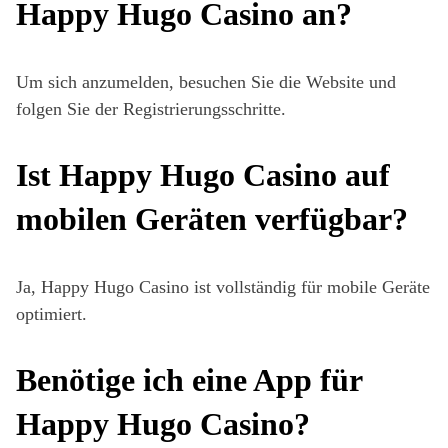
Happy Hugo Casino an?
Um sich anzumelden, besuchen Sie die Website und
folgen Sie der Registrierungsschritte.
Ist Happy Hugo Casino auf
mobilen Geräten verfügbar?
Ja, Happy Hugo Casino ist vollständig für mobile Geräte
optimiert.
Benötige ich eine App für
Happy Hugo Casino?