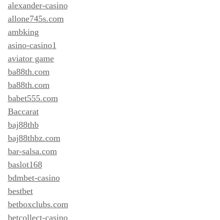
alexander-casino
allone745s.com
ambking
asino-casino1
aviator game
ba88th.com
ba88th.com
babet555.com
Baccarat
baj88thb
baj88thbz.com
bar-salsa.com
baslot168
bdmbet-casino
bestbet
betboxclubs.com
betcollect-casino