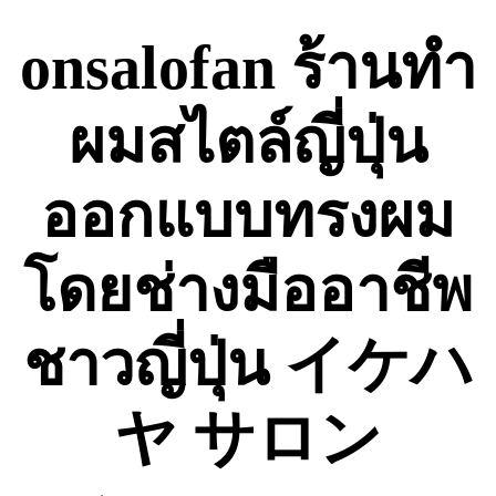
Skip
to
onsalofan ร้านทำ
content
ผมสไตล์ญี่ปุ่น
ออกแบบทรงผม
โดยช่างมืออาชีพ
ชาวญี่ปุ่น イケハ
ヤ サロン