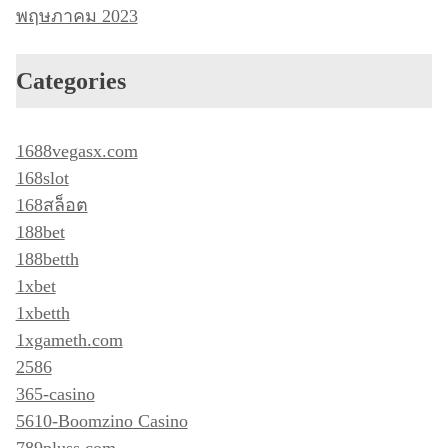
พฤษภาคม 2023
Categories
1688vegasx.com
168slot
168สล็อต
188bet
188betth
1xbet
1xbetth
1xgameth.com
2586
365-casino
5610-Boomzino Casino