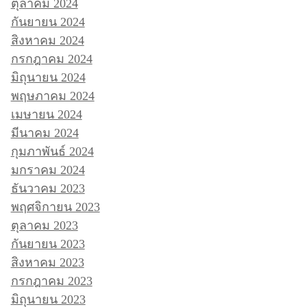
ตุลาคม 2024
กันยายน 2024
สิงหาคม 2024
กรกฎาคม 2024
มิถุนายน 2024
พฤษภาคม 2024
เมษายน 2024
มีนาคม 2024
กุมภาพันธ์ 2024
มกราคม 2024
ธันวาคม 2023
พฤศจิกายน 2023
ตุลาคม 2023
กันยายน 2023
สิงหาคม 2023
กรกฎาคม 2023
มิถุนายน 2023