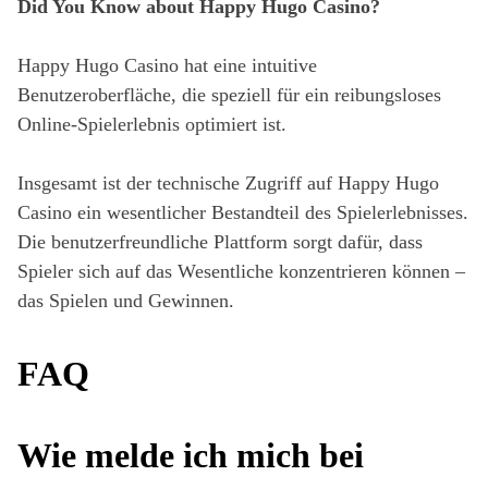
Did You Know about Happy Hugo Casino?
Happy Hugo Casino hat eine intuitive
Benutzeroberfläche, die speziell für ein reibungsloses
Online-Spielerlebnis optimiert ist.
Insgesamt ist der technische Zugriff auf Happy Hugo
Casino ein wesentlicher Bestandteil des Spielerlebnisses.
Die benutzerfreundliche Plattform sorgt dafür, dass
Spieler sich auf das Wesentliche konzentrieren können –
das Spielen und Gewinnen.
FAQ
Wie melde ich mich bei