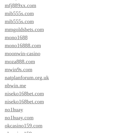
mfj889xx.com
mib555s.com
mib555s.com
mmgoldsbets.com
mono1688
mono16888.com
moonwin-casino
moza888.com
mwin9s.com
natplanforum.org.uk
nbwin.me
niseko168bet.com
niseko168bet.com
no1huay
no1huay.com
okcasino159.com