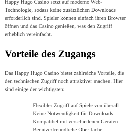
Happy Hugo Casino setzt auf moderne Web-
Technologie, sodass keine zusätzlichen Downloads
erforderlich sind. Spieler können einfach ihren Browser
öffnen und das Casino genießen, was den Zugriff
erheblich vereinfacht.
Vorteile des Zugangs
Das Happy Hugo Casino bietet zahlreiche Vorteile, die
den technischen Zugriff noch attraktiver machen. Hier
sind einige der wichtigsten:
Flexibler Zugriff auf Spiele von überall
Keine Notwendigkeit für Downloads
Kompatibel mit verschiedenen Geräten
Benutzerfreundliche Oberfläche