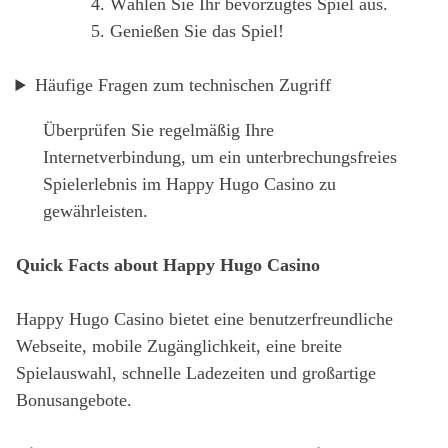
Wählen Sie Ihr bevorzugtes Spiel aus.
Genießen Sie das Spiel!
Häufige Fragen zum technischen Zugriff
Überprüfen Sie regelmäßig Ihre
Internetverbindung, um ein unterbrechungsfreies
Spielerlebnis im Happy Hugo Casino zu
gewährleisten.
Quick Facts about Happy Hugo Casino
Happy Hugo Casino bietet eine benutzerfreundliche
Webseite, mobile Zugänglichkeit, eine breite
Spielauswahl, schnelle Ladezeiten und großartige
Bonusangebote.