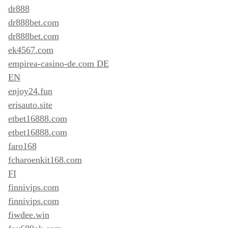
dr888
dr888bet.com
dr888bet.com
ek4567.com
empirea-casino-de.com DE
EN
enjoy24.fun
erisauto.site
etbet16888.com
etbet16888.com
faro168
fcharoenkit168.com
FI
finnivips.com
finnivips.com
fiwdee.win