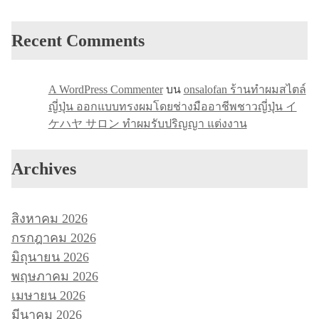
Recent Comments
A WordPress Commenter
บน
onsalofan ร้านทำผมสไตล์
ญี่ปุ่น ออกแบบทรงผมโดยช่างมืออาชีพชาวญี่ปุ่น イ
ケハヤ サロン ทำผมรับปริญญา แต่งงาน
Archives
สิงหาคม 2026
กรกฎาคม 2026
มิถุนายน 2026
พฤษภาคม 2026
เมษายน 2026
มีนาคม 2026