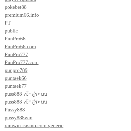
pokebet88
premium66.info
PT
public
PunPro66
PunPro66.com
PunPro777
PunPro777.com
punpro789
puntaek66
puntaek77
puss888 เข้าสู่ระบบ
puss888 เข้าสู่ระบบ
Pussy888
pussy888win
rarawin-casino.com generic