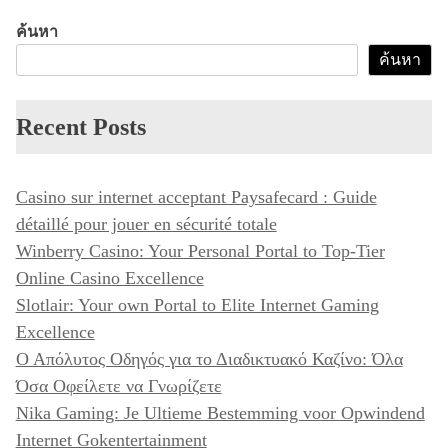
ค้นหา
ค้นหา
Recent Posts
Casino sur internet acceptant Paysafecard : Guide
détaillé pour jouer en sécurité totale
Winberry Casino: Your Personal Portal to Top-Tier
Online Casino Excellence
Slotlair: Your own Portal to Elite Internet Gaming
Excellence
Ο Απόλυτος Οδηγός για το Διαδικτυακό Καζίνο: Όλα
Όσα Οφείλετε να Γνωρίζετε
Nika Gaming: Je Ultieme Bestemming voor Opwindend
Internet Gokentertainment