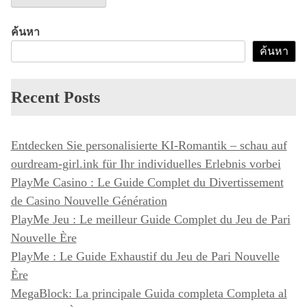
ค้นหา
ค้นหา
Recent Posts
Entdecken Sie personalisierte KI-Romantik – schau auf
ourdream-girl.ink für Ihr individuelles Erlebnis vorbei
PlayMe Casino : Le Guide Complet du Divertissement
de Casino Nouvelle Génération
PlayMe Jeu : Le meilleur Guide Complet du Jeu de Pari
Nouvelle Ère
PlayMe : Le Guide Exhaustif du Jeu de Pari Nouvelle
Ère
MegaBlock: La principale Guida completa Completa al