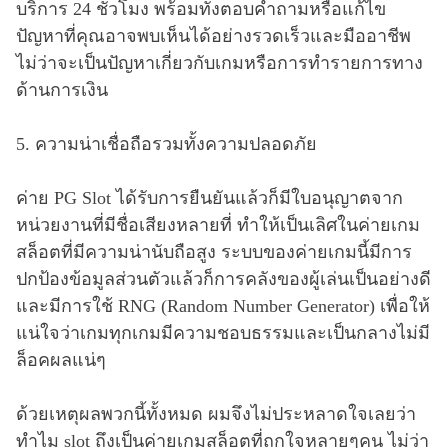
บริการ 24 ชั่วโมง พร้อมทั้งตอบคำถามหรือแก้ไข
ปัญหาที่คุณอาจพบเห็นได้อย่างรวดเร็วและมืออาชีพ
ไม่ว่าจะเป็นปัญหาเกี่ยวกับเกมหรือการทำรายการทาง
ด้านการเงิน
5. ความน่าเชื่อถือรวมทั้งความปลอดภัย
ค่าย PG Slot ได้รับการยืนยันแล้วก็มีใบอนุญาตจาก
หน่วยงานที่มีชื่อเสียงหลายที่ ทำให้เป็นเลิศในค่ายเกม
สล็อตที่มีความน่านับถือสูง ระบบของค่ายเกมนี้มีการ
ปกป้องข้อมูลส่วนตัวแล้วก็การคลังของผู้เล่นเป็นอย่างดี
และมีการใช้ RNG (Random Number Generator) เพื่อให้
แน่ใจว่าเกมทุกเกมมีความชอบธรรมและเป็นกลางไม่มี
ล็อคผลแน่ๆ
ด้วยเหตุผลพวกนี้ทั้งหมด ผมจึงไม่ประหลาดใจเลยว่า
ทำไม slot ถึงเป็นค่ายเกมสล็อตที่ถูกใจหลายๆคน ไม่ว่า