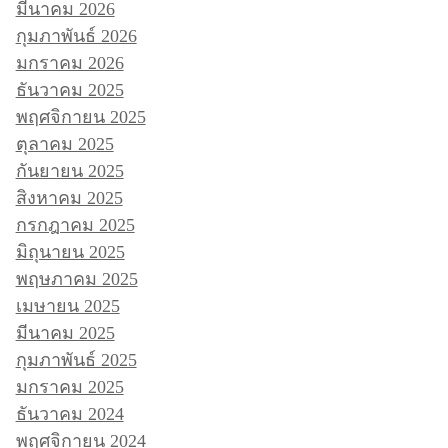
มีนาคม 2026
กุมภาพันธ์ 2026
มกราคม 2026
ธันวาคม 2025
พฤศจิกายน 2025
ตุลาคม 2025
กันยายน 2025
สิงหาคม 2025
กรกฎาคม 2025
มิถุนายน 2025
พฤษภาคม 2025
เมษายน 2025
มีนาคม 2025
กุมภาพันธ์ 2025
มกราคม 2025
ธันวาคม 2024
พฤศจิกายน 2024