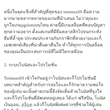
หนึ่งในจุดแข็งที่สำคัญที่สุดของ temmax69 คือความ
มากมายหลากหลายของเกมที่นำเสนอ ไม่ว่าคุณจะ
ถูกใจเกมpgslotแบบไหน ค่ายนี้มีเกมสล็อตที่ตอบปัญหา
ทุกความอยาก ตั้งแต่เกมที่มีธีมคลาสสิกไปจนกระทั่ง
ธีมที่ล้ำยุค ประสมประสานกับกราฟิกที่สวยงามและก็
เอฟเฟกต์เสียงที่น่าตื่นตาตื่นใจ ทำให้ทุกการปั่นสล็อต
ของคุณเป็นประสบการณ์ที่ไม่มีใครเหมือน
2. ระบบโบนัสและโปรโมชั่น
Temmax69 เข้าใจกันอยู่ว่าโบนัสและก็โปรโมชั่นมี
บทบาทสำคัญสำหรับการล่อใจและก็รักษาความพอใจ
ของผู้เล่น ฉะนั้นค่ายเกมนี้จึงจัดเต็มด้วยโบนัสที่จูงใจ
และก็โปรโมชั่นที่อัพเดทอยู่เสมอ ได้แก่ ฟรีสปิน, โบนัส
เงินออม,
สล็อต
แล้วก็โบนัสพิเศษต่างๆที่ช่วยให้ผู้เล่น