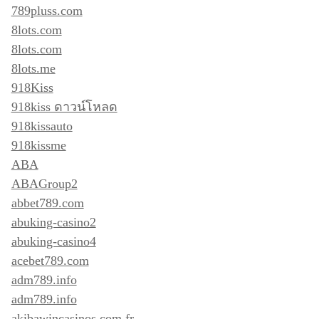
789pluss.com
8lots.com
8lots.com
8lots.me
918Kiss
918kiss ดาวน์โหลด
918kissauto
918kissme
ABA
ABAGroup2
abbet789.com
abuking-casino2
abuking-casino4
acebet789.com
adm789.info
adm789.info
akibawincasinos.com fr