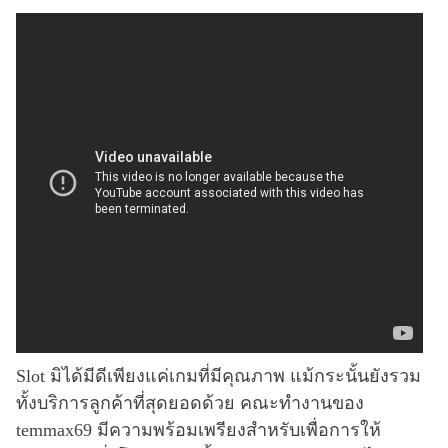
Slot มิได้มีดีเพียงแค่เกมที่มีคุณภาพ แม้กระนั้นยังรวม
ทั้งบริการลูกค้าที่สุดยอดด้วย คณะทำงานของ
temmax69 มีความพร้อมเพรียงสำหรับเพื่อการให้