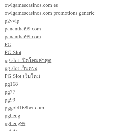
owlgamescasinos.com es
owlgamescasinos.com promotions generic
p2vvip
pananthai99.com
pananthai99.com
PG
PG Slot
pg slot เปิดใหม่ล่าสุด
pg slot เว็บตรง
PG Slot เว็บใหม่
pg168
pg77
pg99
pggold168bet.com
pgheng
pgheng99