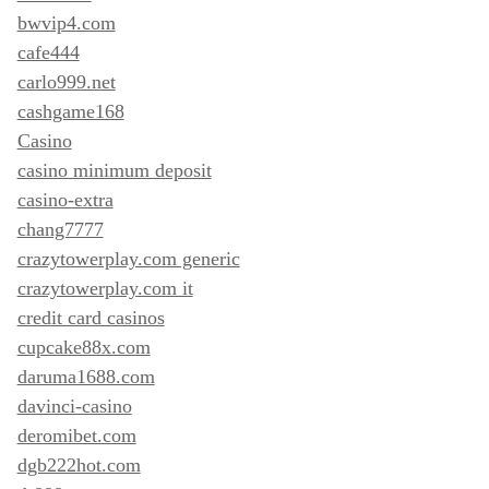
bwvip4.com
cafe444
carlo999.net
cashgame168
Casino
casino minimum deposit
casino-extra
chang7777
crazytowerplay.com generic
crazytowerplay.com it
credit card casinos
cupcake88x.com
daruma1688.com
davinci-casino
deromibet.com
dgb222hot.com