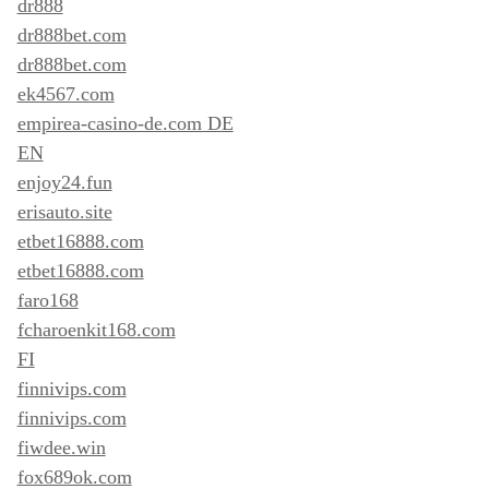
dr888
dr888bet.com
dr888bet.com
ek4567.com
empirea-casino-de.com DE
EN
enjoy24.fun
erisauto.site
etbet16888.com
etbet16888.com
faro168
fcharoenkit168.com
FI
finnivips.com
finnivips.com
fiwdee.win
fox689ok.com