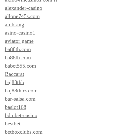
alexander-casino
allone745s.com
ambking
asino-casino1
aviator game
ba88th.com
ba88th.com
babet555.com
Baccarat
baj88thb
baj88thbz.com
bar-salsa.com
baslot168
bdmbet-casino
bestbet
betboxclubs.com