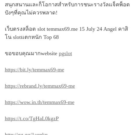
สนุกสนานและก็โอกาสสำหรับการชนะรางวัลแจ็คพ็อต
ปังๆที่คุณไม่ควรพลาด!
เว็บตรงสล็อต slot temmax69.me 15 July 24 Angel คาสิ
โน slotแตกหนัก Top 68
ขอขอบคุณมากwebsite
pgslot
https://bit.ly/temmax69-me
https://rebrand.ly/temmax69-me
https://wow.in.th/temmax69-me
https://t.co/TgHaL0kgzP
http://gg.gg/1aqnkp