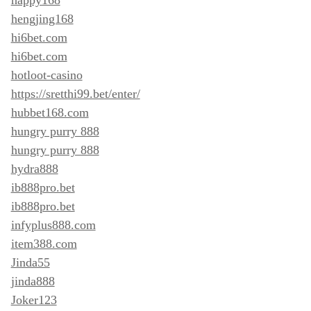
hengjing168
hi6bet.com
hi6bet.com
hotloot-casino
https://sretthi99.bet/enter/
hubbet168.com
hungry purry 888
hungry purry 888
hydra888
ib888pro.bet
ib888pro.bet
infyplus888.com
item388.com
Jinda55
jinda888
Joker123