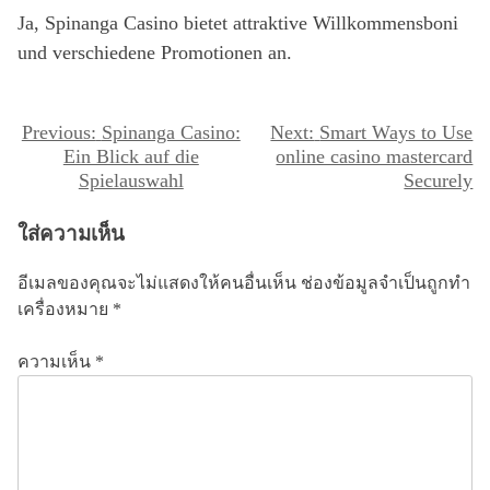
Ja, Spinanga Casino bietet attraktive Willkommensboni
und verschiedene Promotionen an.
แ
Previous:
Spinanga Casino:
Next:
Smart Ways to Use
Ein Blick auf die
online casino mastercard
น
Spielauswahl
Securely
ะ
แ
ใส่ความเห็น
น
อีเมลของคุณจะไม่แสดงให้คนอื่นเห็น
ช่องข้อมูลจำเป็นถูกทำ
ว
เครื่องหมาย
*
เ
รื่
ความเห็น
*
อ
ง