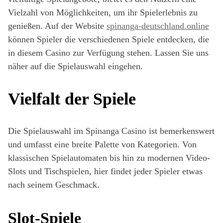
Vielzahl von Möglichkeiten, um ihr Spielerlebnis zu
genießen. Auf der Website
spinanga-deutschland.online
können Spieler die verschiedenen Spiele entdecken, die
in diesem Casino zur Verfügung stehen. Lassen Sie uns
näher auf die Spielauswahl eingehen.
Vielfalt der Spiele
Die Spielauswahl im Spinanga Casino ist bemerkenswert
und umfasst eine breite Palette von Kategorien. Von
klassischen Spielautomaten bis hin zu modernen Video-
Slots und Tischspielen, hier findet jeder Spieler etwas
nach seinem Geschmack.
Slot-Spiele