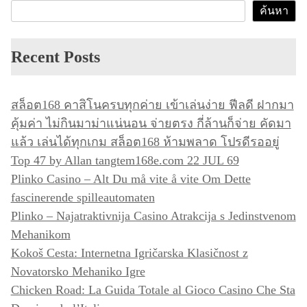
ค้นหา
Recent Posts
สล็อต168 คาสิโนครบทุกค่าย เข้าเล่นง่าย ฟีลดี ฝากมา
คุ้มค่า ไม่กินมาม่าแน่นอน จ่ายตรง กี่ล้านก็จ่าย คัดมา
แล้ว เล่นได้ทุกเกม สล็อต168 ห้ามพลาด โปรดีรออยู่
Top 47 by Allan tangtem168e.com 22 JUL 69
Plinko Casino – Alt Du må vite å vite Om Dette
fascinerende spilleautomaten
Plinko – Najatraktivnija Casino Atrakcija s Jedinstvenom
Mehanikom
Kokoš Cesta: Internetna Igričarska Klasičnost z
Novatorsko Mehaniko Igre
Chicken Road: La Guida Totale al Gioco Casino Che Sta