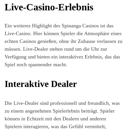
Live-Casino-Erlebnis
Ein weiteres Highlight des Spinanga Casinos ist das
Live-Casino. Hier können Spieler die Atmosphäre eines
echten Casinos genießen, ohne ihr Zuhause verlassen zu
müssen. Live-Dealer stehen rund um die Uhr zur
Verfügung und bieten ein interaktives Erlebnis, das das
Spiel noch spannender macht.
Interaktive Dealer
Die Live-Dealer sind professionell und freundlich, was
zu einem angenehmen Spielerlebnis beiträgt. Spieler
können in Echtzeit mit den Dealern und anderen
Spielern interagieren, was das Gefühl vermittelt,