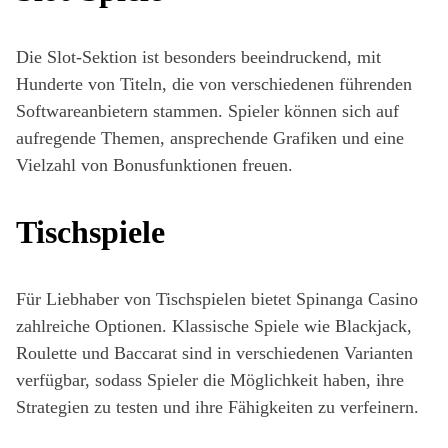
Die Slot-Sektion ist besonders beeindruckend, mit
Hunderte von Titeln, die von verschiedenen führenden
Softwareanbietern stammen. Spieler können sich auf
aufregende Themen, ansprechende Grafiken und eine
Vielzahl von Bonusfunktionen freuen.
Tischspiele
Für Liebhaber von Tischspielen bietet Spinanga Casino
zahlreiche Optionen. Klassische Spiele wie Blackjack,
Roulette und Baccarat sind in verschiedenen Varianten
verfügbar, sodass Spieler die Möglichkeit haben, ihre
Strategien zu testen und ihre Fähigkeiten zu verfeinern.