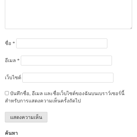
ชื่อ
*
อีเมล
*
เว็บไซต์
บันทึกชื่อ, อีเมล และชื่อเว็บไซต์ของฉันบนเบราว์เซอร์นี้
สำหรับการแสดงความเห็นครั้งถัดไป
ค้นหา