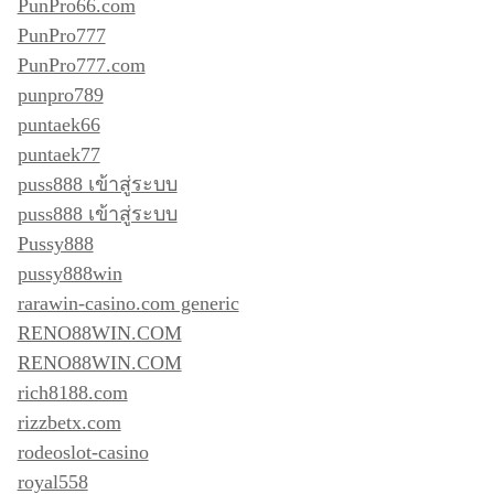
PunPro66.com
PunPro777
PunPro777.com
punpro789
puntaek66
puntaek77
puss888 เข้าสู่ระบบ
puss888 เข้าสู่ระบบ
Pussy888
pussy888win
rarawin-casino.com generic
RENO88WIN.COM
RENO88WIN.COM
rich8188.com
rizzbetx.com
rodeoslot-casino
royal558