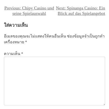
แ
Previous:
Chipy Casino und
Next:
Spinanga Casino: Ein
seine Spielauswahl
Blick auf das Spielangebot
น
ะ
ใส่ความเห็น
แ
อีเมลของคุณจะไม่แสดงให้คนอื่นเห็น
ช่องข้อมูลจำเป็นถูกทำ
น
เครื่องหมาย
*
ว
เ
ความเห็น
*
รื่
อ
ง