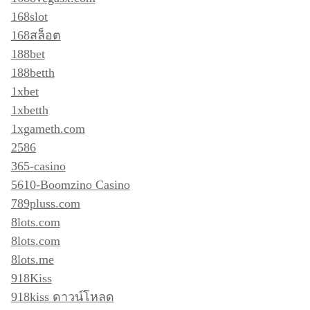
168slot
168สล็อต
188bet
188betth
1xbet
1xbetth
1xgameth.com
2586
365-casino
5610-Boomzino Casino
789pluss.com
8lots.com
8lots.com
8lots.me
918Kiss
918kiss ดาวน์โหลด