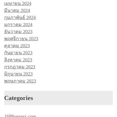
เมษายน 2024
มีนาคม 2024
กุมภาพันธ์ 2024
มกราคม 2024
ธันวาคม 2023
พฤศจิกายน 2023
ตุลาคม 2023
กันยายน 2023
สิงหาคม 2023
กรกฎาคม 2023
มิถุนายน 2023
พฤษภาคม 2023
Categories
1688vegasx.com