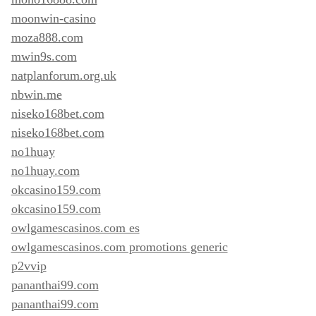
moonwin-casino
moza888.com
mwin9s.com
natplanforum.org.uk
nbwin.me
niseko168bet.com
niseko168bet.com
no1huay
no1huay.com
okcasino159.com
okcasino159.com
owlgamescasinos.com es
owlgamescasinos.com promotions generic
p2vvip
pananthai99.com
pananthai99.com