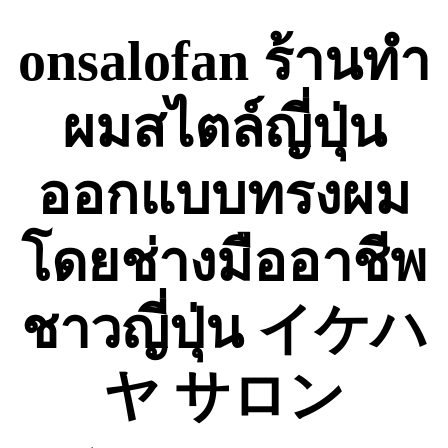
Skip
to
onsalofan ร้านทำ
content
ผมสไตล์ญี่ปุ่น
ออกแบบทรงผม
โดยช่างมืออาชีพ
ชาวญี่ปุ่น イケハ
ヤ サロン