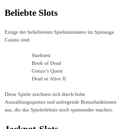
Beliebte Slots
Einige der beliebtesten Spielautomaten im Spinanga
Casino sind:
Starburst
Book of Dead
Gonzo’s Quest
Dead or Alive II
Diese Spiele zeichnen sich durch hohe
Auszahlungsquoten und aufregende Bonusfunktionen
aus, die das Spielerlebnis noch spannender machen.